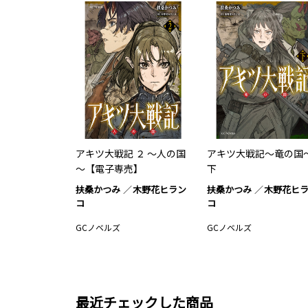
アキツ大戦記 ２ ～人の国
アキツ大戦記～竜の国
～【電子専売】
下
扶桑かつみ
木野花ヒラン
扶桑かつみ
木野花ヒ
コ
コ
GCノベルズ
GCノベルズ
最近チェックした商品