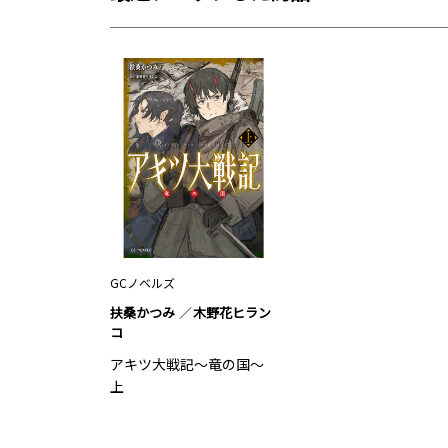
GCノベルズ
扶桑かつみ
木野花ヒラン
コ
アキツ大戦記～竜の国～
上