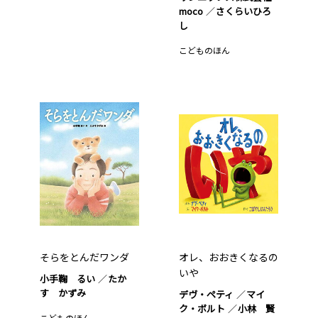
moco
さくらいひろ
し
こどものほん
そらをとんだワンダ
オレ、おおきくなるの
いや
小手鞠 るい
たか
す かずみ
デヴ・ペティ
マイ
ク・ボルト
小林 賢
こどものほん