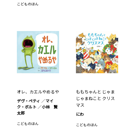
こどものほん
オレ、カエルやめるや
ももちゃんと じゃま
じゃまねこと クリス
デヴ・ペティ
マイ
マス
ク・ボルト
小林 賢
太郎
にわ
こどものほん
こどものほん