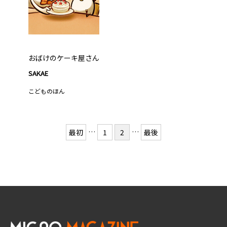
おばけのケーキ屋さん
SAKAE
こどものほん
…
…
最初
1
2
最後