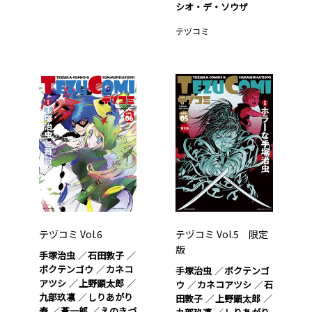
シオ・デ・ソウザ
テヅコミ
テヅコミ Vol.6
テヅコミ Vol.5 限定
版
手塚治虫
石田敦子
ボクテンゴウ
カネコ
手塚治虫
ボクテンゴ
アツシ
上野顕太郎
ウ
カネコアツシ
石
九部玖凛
しりあがり
田敦子
上野顕太郎
寿
蒼一郎
えのきづ