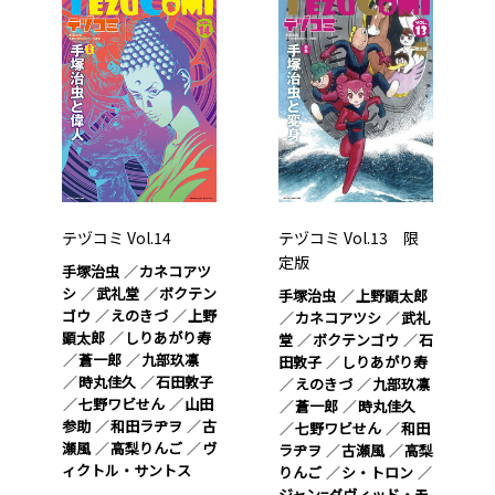
テヅコミ Vol.14
テヅコミ Vol.13 限
定版
手塚治虫
カネコアツ
シ
武礼堂
ボクテン
手塚治虫
上野顕太郎
ゴウ
えのきづ
上野
カネコアツシ
武礼
顕太郎
しりあがり寿
堂
ボクテンゴウ
石
蒼一郎
九部玖凛
田敦子
しりあがり寿
時丸佳久
石田敦子
えのきづ
九部玖凛
七野ワビせん
山田
蒼一郎
時丸佳久
参助
和田ラヂヲ
古
七野ワビせん
和田
瀬風
高梨りんご
ヴ
ラヂヲ
古瀬風
高梨
ィクトル・サントス
りんご
シ・トロン
ジャン=ダヴィッド・モ