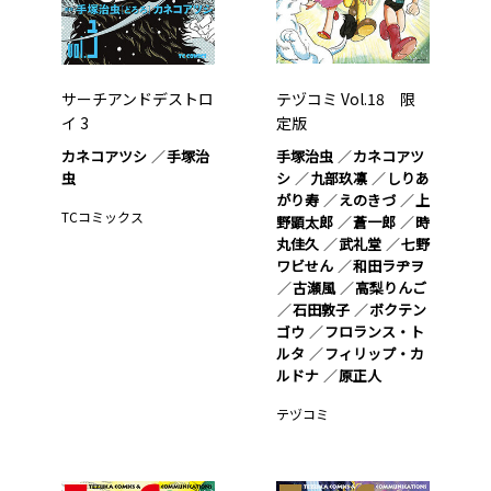
サーチアンドデストロ
テヅコミ Vol.18 限
イ 3
定版
カネコアツシ
手塚治
手塚治虫
カネコアツ
虫
シ
九部玖凛
しりあ
がり寿
えのきづ
上
TCコミックス
野顕太郎
蒼一郎
時
丸佳久
武礼堂
七野
ワビせん
和田ラヂヲ
古瀬風
高梨りんご
石田敦子
ボクテン
ゴウ
フロランス・ト
ルタ
フィリップ・カ
ルドナ
原正人
テヅコミ