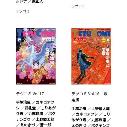
ルドナ
原正人
テヅコミ
テヅコミ
テヅコミ Vol.17
テヅコミ Vol.16 限
定版
手塚治虫
カネコアツ
シ
武礼堂
しりあが
手塚治虫
上野顕太郎
り寿
九部玖凛
ボク
カネコアツシ
しり
テンゴウ
上野顕太郎
あがり寿
九部玖凛
えのきづ
蒼一郎
えのきづ
ボクテンゴ