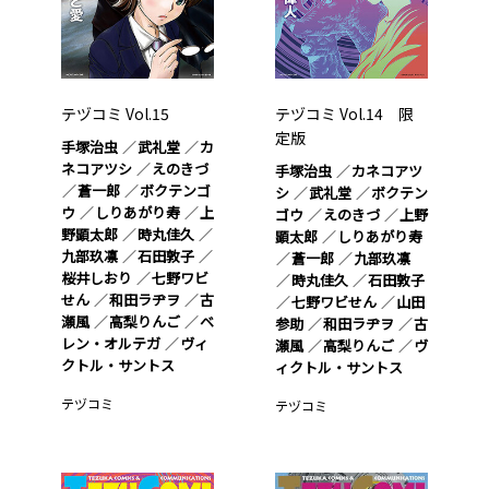
テヅコミ Vol.15
テヅコミ Vol.14 限
定版
手塚治虫
武礼堂
カ
ネコアツシ
えのきづ
手塚治虫
カネコアツ
蒼一郎
ボクテンゴ
シ
武礼堂
ボクテン
ウ
しりあがり寿
上
ゴウ
えのきづ
上野
野顕太郎
時丸佳久
顕太郎
しりあがり寿
九部玖凛
石田敦子
蒼一郎
九部玖凛
桜井しおり
七野ワビ
時丸佳久
石田敦子
せん
和田ラヂヲ
古
七野ワビせん
山田
瀬風
高梨りんご
ベ
参助
和田ラヂヲ
古
レン・オルテガ
ヴィ
瀬風
高梨りんご
ヴ
クトル・サントス
ィクトル・サントス
テヅコミ
テヅコミ