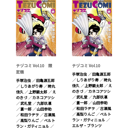
テヅコミ Vol.10 限
テヅコミ Vol.10
定版
手塚治虫
田亀源五郎
しりあがり寿
時丸
手塚治虫
田亀源五郎
佳久
上野顕太郎
え
しりあがり寿
時丸
のきづ
カネコアツシ
佳久
上野顕太郎
え
武礼堂
九部玖凛
のきづ
カネコアツシ
蒼一郎
山田参助
武礼堂
九部玖凛
和田ラヂヲ
古瀬風
蒼一郎
山田参助
高梨りんご
ベルト
和田ラヂヲ
古瀬風
ラン・ガティニョル
高梨りんご
ベルト
エルザ・ブランツ
ラン・ガティニョル