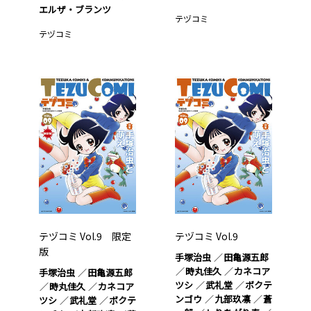
エルザ・ブランツ
テヅコミ
テヅコミ
テヅコミ Vol.9 限定
テヅコミ Vol.9
版
手塚治虫
田亀源五郎
時丸佳久
カネコア
手塚治虫
田亀源五郎
ツシ
武礼堂
ボクテ
時丸佳久
カネコア
ンゴウ
九部玖凛
蒼
ツシ
武礼堂
ボクテ