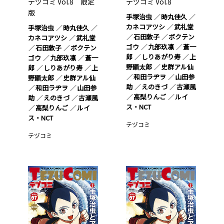
テヅコミ Vol.8 限定
テヅコミ Vol.8
版
手塚治虫
時丸佳久
カネコアツシ
武礼堂
手塚治虫
時丸佳久
石田敦子
ボクテン
カネコアツシ
武礼堂
ゴウ
九部玖凛
蒼一
石田敦子
ボクテン
郎
しりあがり寿
上
ゴウ
九部玖凛
蒼一
野顕太郎
史群アル仙
郎
しりあがり寿
上
和田ラヂヲ
山田参
野顕太郎
史群アル仙
助
えのきづ
古瀬風
和田ラヂヲ
山田参
高梨りんご
ルイ
助
えのきづ
古瀬風
ス・NCT
高梨りんご
ルイ
ス・NCT
テヅコミ
テヅコミ