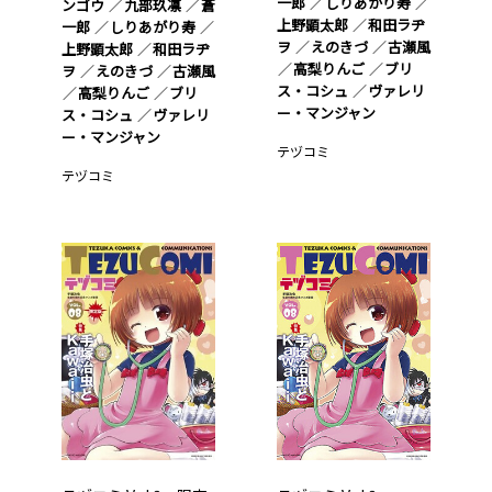
一郎
しりあがり寿
ンゴウ
九部玖凛
蒼
上野顕太郎
和田ラヂ
一郎
しりあがり寿
ヲ
えのきづ
古瀬風
上野顕太郎
和田ラヂ
高梨りんご
ブリ
ヲ
えのきづ
古瀬風
ス・コシュ
ヴァレリ
高梨りんご
ブリ
ー・マンジャン
ス・コシュ
ヴァレリ
ー・マンジャン
テヅコミ
テヅコミ