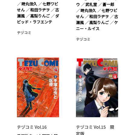
時丸佳久
七野ワビ
ウ
武礼堂
蒼一郎
せん
和田ラヂヲ
古
時丸佳久
七野ワビ
瀬風
高梨りんご
ダ
せん
和田ラヂヲ
古
ビッド・ラフエンテ
瀬風
高梨りんご
ケ
ニー・ルイス
テヅコミ
テヅコミ
テヅコミ Vol.16
テヅコミ Vol.15 限
定版