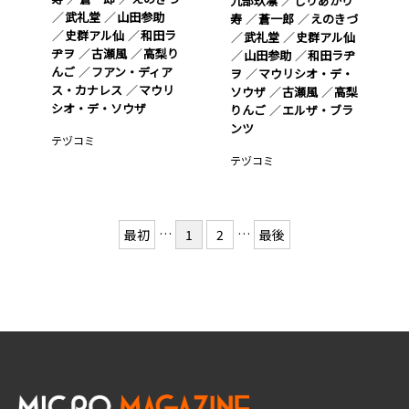
九部玖凛
しりあがり
武礼堂
山田参助
寿
蒼一郎
えのきづ
史群アル仙
和田ラ
武礼堂
史群アル仙
ヂヲ
古瀬風
高梨り
山田参助
和田ラヂ
んご
フアン・ディア
ヲ
マウリシオ・デ・
ス・カナレス
マウリ
ソウザ
古瀬風
高梨
シオ・デ・ソウザ
りんご
エルザ・ブラ
ンツ
テヅコミ
テヅコミ
…
…
最初
1
2
最後