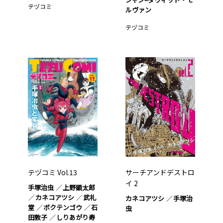
テヅコミ
ルヴァン
テヅコミ
テヅコミ Vol.13
サーチアンドデストロ
イ 2
手塚治虫
上野顕太郎
カネコアツシ
武礼
カネコアツシ
手塚治
堂
ボクテンゴウ
石
虫
田敦子
しりあがり寿