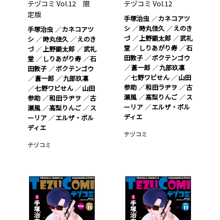
テヅコミ Vol.12 限
テヅコミ Vol.12
定版
手塚治虫
カネコアツ
シ
時丸佳久
えのき
手塚治虫
カネコアツ
づ
上野顕太郎
武礼
シ
時丸佳久
えのき
堂
しりあがり寿
石
づ
上野顕太郎
武礼
田敦子
ボクテンゴウ
堂
しりあがり寿
石
蒼一郎
九部玖凛
田敦子
ボクテンゴウ
七野ワビせん
山田
蒼一郎
九部玖凛
参助
和田ラヂヲ
古
七野ワビせん
山田
瀬風
高梨りんご
ス
参助
和田ラヂヲ
古
ーリア
エルザ・ボル
瀬風
高梨りんご
ス
ディエ
ーリア
エルザ・ボル
ディエ
テヅコミ
テヅコミ