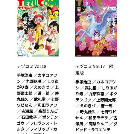
テヅコミ Vol.18
テヅコミ Vol.17 限
定版
手塚治虫
カネコアツ
シ
九部玖凛
しりあ
手塚治虫
カネコアツ
がり寿
えのきづ
上
シ
武礼堂
しりあが
野顕太郎
蒼一郎
時
り寿
九部玖凛
ボク
丸佳久
武礼堂
七野
テンゴウ
上野顕太郎
ワビせん
和田ラヂヲ
えのきづ
蒼一郎
古瀬風
高梨りんご
時丸佳久
七野ワビ
石田敦子
ボクテン
せん
和田ラヂヲ
古
ゴウ
フロランス・ト
瀬風
高梨りんご
ダ
ルタ
フィリップ・カ
ビッド・ラフエンテ