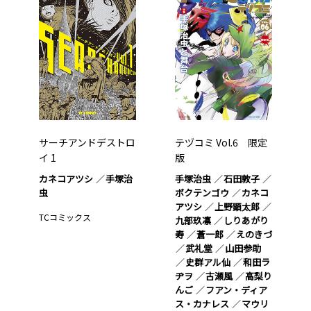
サーチアンドデストロ
テヅコミ Vol.6 限定
イ 1
版
カネコアツシ
手塚治
手塚治虫
石田敦子
虫
ボクテンゴウ
カネコ
アツシ
上野顕太郎
TCコミックス
九部玖凛
しりあがり
寿
蒼一郎
えのきづ
武礼堂
山田参助
史群アル仙
和田ラ
ヂヲ
古瀬風
高梨り
んご
フアン・ディア
ス・カナレス
マウリ