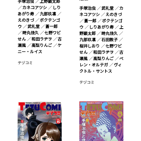
手塚治虫
上野顕太郎
カネコアツシ
しり
手塚治虫
武礼堂
カ
あがり寿
九部玖凛
ネコアツシ
えのきづ
えのきづ
ボクテンゴ
蒼一郎
ボクテンゴ
ウ
武礼堂
蒼一郎
ウ
しりあがり寿
上
時丸佳久
七野ワビ
野顕太郎
時丸佳久
せん
和田ラヂヲ
古
九部玖凛
石田敦子
瀬風
高梨りんご
ケ
桜井しおり
七野ワビ
ニー・ルイス
せん
和田ラヂヲ
古
瀬風
高梨りんご
ベ
テヅコミ
レン・オルテガ
ヴィ
クトル・サントス
テヅコミ