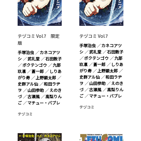
テヅコミ Vol.7 限定
テヅコミ Vol.7
版
手塚治虫
カネコアツ
シ
武礼堂
石田敦子
手塚治虫
カネコアツ
ボクテンゴウ
九部
シ
武礼堂
石田敦子
玖凛
蒼一郎
しりあ
ボクテンゴウ
九部
がり寿
上野顕太郎
玖凛
蒼一郎
しりあ
史群アル仙
和田ラヂ
がり寿
上野顕太郎
ヲ
山田参助
えのき
史群アル仙
和田ラヂ
づ
古瀬風
高梨りん
ヲ
山田参助
えのき
ご
マチュー・バブレ
づ
古瀬風
高梨りん
ご
マチュー・バブレ
テヅコミ
テヅコミ