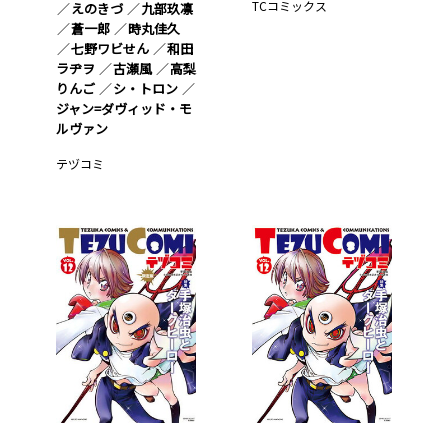
TCコミックス
えのきづ
九部玖凛
蒼一郎
時丸佳久
七野ワビせん
和田
ラヂヲ
古瀬風
高梨
りんご
シ・トロン
ジャン=ダヴィッド・モ
ルヴァン
テヅコミ