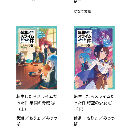
ばー
かなで文庫
転生したらスライムだ
転生したらスライムだ
った件 帝国の脅威 ⑫
った件 時空の少女 ⑪
（上）
（下）
伏瀬
もりょ
みっつ
伏瀬
もりょ
みっつ
ばー
ばー