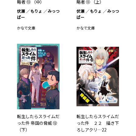
略者 ⑬ （中）
略者 ⑬ （上）
伏瀬
もりょ
みっつ
伏瀬
もりょ
みっつ
ばー
ばー
かなで文庫
かなで文庫
転生したらスライムだ
転生したらスライムだ
った件 帝国の脅威 ⑫
った件 ２２ 描き下
（下）
ろしアクリ…22