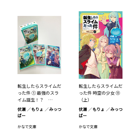
転生したらスライムだ
転生したらスライムだ
った件 ① 最強のスラ
った件 時空の少女 ⑪
イム誕生！？ …
（上）
伏瀬
もりょ
みっつ
伏瀬
もりょ
みっつ
ばー
ばー
かなで文庫
かなで文庫