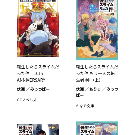
転生したらスライムだ
転生したらスライムだ
った件 10th
った件 もう一人の転
ANNIVERSARY
生者 ⑩ （上）
BOOK…1
伏瀬
みっつばー
伏瀬
もりょ
みっつ
ばー
GCノベルズ
かなで文庫