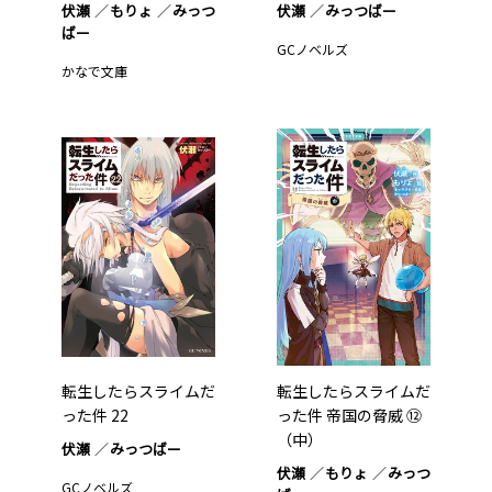
伏瀬
もりょ
みっつ
伏瀬
みっつばー
ばー
GCノベルズ
かなで文庫
転生したらスライムだ
転生したらスライムだ
った件 22
った件 帝国の脅威 ⑫
（中）
伏瀬
みっつばー
伏瀬
もりょ
みっつ
GCノベルズ