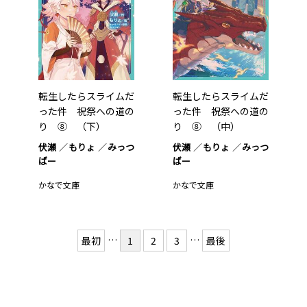
転生したらスライムだ
転生したらスライムだ
った件 祝祭への道の
った件 祝祭への道の
り ⑧ （下）
り ⑧ （中）
伏瀬
もりょ
みっつ
伏瀬
もりょ
みっつ
ばー
ばー
かなで文庫
かなで文庫
…
…
最初
1
2
3
最後