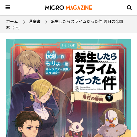
ホーム
児童書
転生したらスライムだった件 落日の帝国
⑭（下）