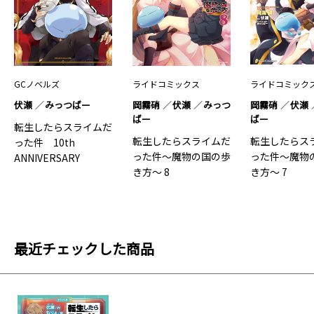
GCノベルズ
ライドコミックス
ライドコミック
伏瀬
みっつばー
岡霧硝
伏瀬
みっつ
岡霧硝
伏瀬
ばー
ばー
転生したらスライムだ
転生したらスライムだ
転生したらス
った件 10th
った件～魔物の国の歩
った件～魔物
ANNIVERSARY
き方～ 8
き方～ 7
BOOK 転スラX
最近チェックした商品