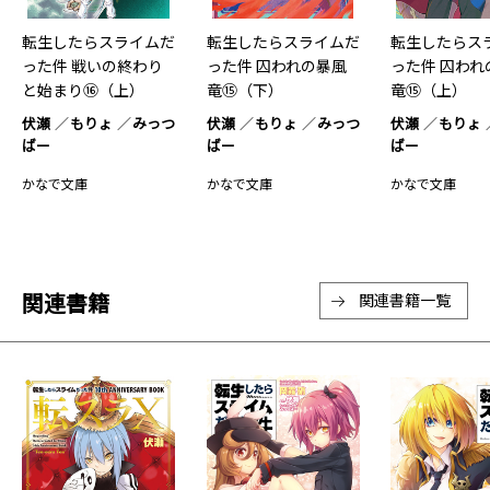
転生したらスライムだ
転生したらスライムだ
転生したらス
った件 戦いの終わり
った件 囚われの暴風
った件 囚われ
と始まり⑯（上）
竜⑮（下）
竜⑮（上）
伏瀬
もりょ
みっつ
伏瀬
もりょ
みっつ
伏瀬
もりょ
ばー
ばー
ばー
かなで文庫
かなで文庫
かなで文庫
関連書籍
関連書籍一覧