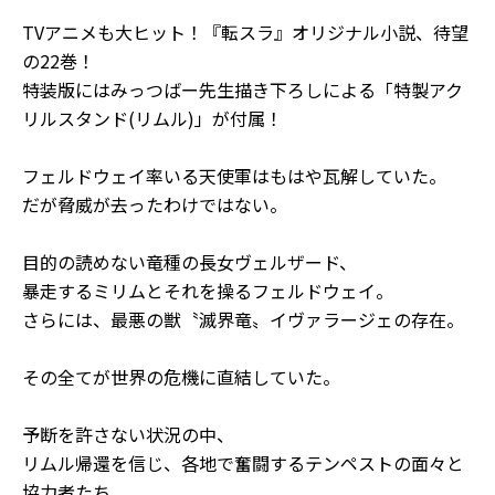
TVアニメも大ヒット！『転スラ』オリジナル小説、待望
の22巻！
特装版にはみっつばー先生描き下ろしによる「特製アク
リルスタンド(リムル)」が付属！
フェルドウェイ率いる天使軍はもはや瓦解していた。
だが脅威が去ったわけではない。
目的の読めない竜種の長女ヴェルザード、
暴走するミリムとそれを操るフェルドウェイ。
さらには、最悪の獣〝滅界竜〟イヴァラージェの存在。
その全てが世界の危機に直結していた。
予断を許さない状況の中、
リムル帰還を信じ、各地で奮闘するテンペストの面々と
協力者たち。