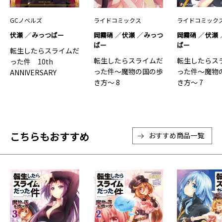
GCノベルズ
ライドコミックス
ライドコミック
伏瀬
みっつばー
岡霧硝
伏瀬
みっつ
岡霧硝
伏瀬
ばー
ばー
転生したらスライムだ
転生したらスライムだ
転生したらス
った件 10th
った件～魔物の国の歩
った件～魔物
ANNIVERSARY
き方～ 8
き方～ 7
BOOK 転スラX
こちらもおすすめ
おすすめ商品一覧