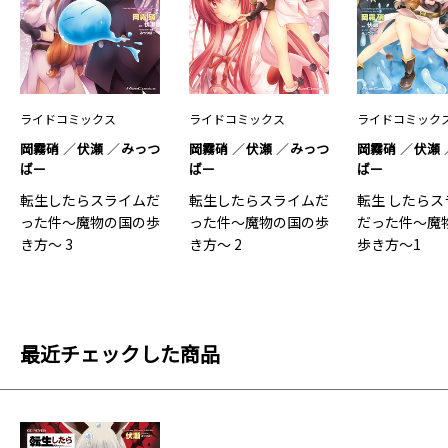
ライドコミックス
ライドコミックス
ライドコミック
岡霧硝
伏瀬
みっつ
岡霧硝
伏瀬
みっつ
岡霧硝
伏瀬
ばー
ばー
ばー
転生したらスライムだ
転生したらスライムだ
転生 したらス
った件～魔物の国の歩
った件～魔物の国の歩
だった件～魔
き方～ 3
き方～ 2
歩き方～1
最近チェックした商品