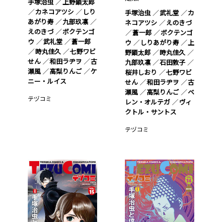
手塚治虫
上野顕太郎
カネコアツシ
しり
手塚治虫
武礼堂
カ
あがり寿
九部玖凛
ネコアツシ
えのきづ
えのきづ
ボクテンゴ
蒼一郎
ボクテンゴ
ウ
武礼堂
蒼一郎
ウ
しりあがり寿
上
時丸佳久
七野ワビ
野顕太郎
時丸佳久
せん
和田ラヂヲ
古
九部玖凛
石田敦子
瀬風
高梨りんご
ケ
桜井しおり
七野ワビ
ニー・ルイス
せん
和田ラヂヲ
古
瀬風
高梨りんご
ベ
テヅコミ
レン・オルテガ
ヴィ
クトル・サントス
テヅコミ