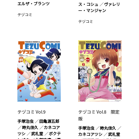
エルザ・ブランツ
ス・コシュ
ヴァレリ
ー・マンジャン
テヅコミ
テヅコミ
テヅコミ Vol.9
テヅコミ Vol.8 限定
版
手塚治虫
田亀源五郎
時丸佳久
カネコア
手塚治虫
時丸佳久
ツシ
武礼堂
ボクテ
カネコアツシ
武礼堂