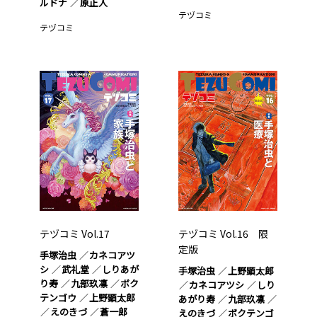
ルドナ
原正人
テヅコミ
テヅコミ
テヅコミ Vol.17
テヅコミ Vol.16 限
定版
手塚治虫
カネコアツ
シ
武礼堂
しりあが
手塚治虫
上野顕太郎
り寿
九部玖凛
ボク
カネコアツシ
しり
テンゴウ
上野顕太郎
あがり寿
九部玖凛
えのきづ
蒼一郎
えのきづ
ボクテンゴ