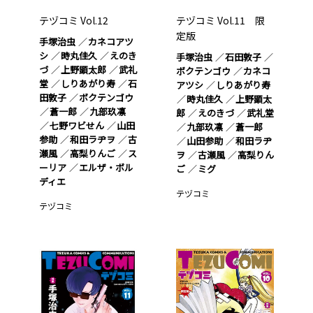
テヅコミ Vol.12
テヅコミ Vol.11 限
定版
手塚治虫
カネコアツ
シ
時丸佳久
えのき
手塚治虫
石田敦子
づ
上野顕太郎
武礼
ボクテンゴウ
カネコ
堂
しりあがり寿
石
アツシ
しりあがり寿
田敦子
ボクテンゴウ
時丸佳久
上野顕太
蒼一郎
九部玖凛
郎
えのきづ
武礼堂
七野ワビせん
山田
九部玖凛
蒼一郎
参助
和田ラヂヲ
古
山田参助
和田ラヂ
瀬風
高梨りんご
ス
ヲ
古瀬風
高梨りん
ーリア
エルザ・ボル
ご
ミグ
ディエ
テヅコミ
テヅコミ