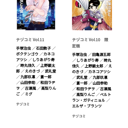
テヅコミ Vol.11
テヅコミ Vol.10 限
定版
手塚治虫
石田敦子
ボクテンゴウ
カネコ
手塚治虫
田亀源五郎
アツシ
しりあがり寿
しりあがり寿
時丸
時丸佳久
上野顕太
佳久
上野顕太郎
え
郎
えのきづ
武礼堂
のきづ
カネコアツシ
九部玖凛
蒼一郎
武礼堂
九部玖凛
山田参助
和田ラヂ
蒼一郎
山田参助
ヲ
古瀬風
高梨りん
和田ラヂヲ
古瀬風
ご
ミグ
高梨りんご
ベルト
ラン・ガティニョル
テヅコミ
エルザ・ブランツ
テヅコミ