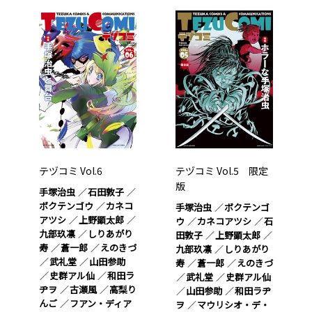
テヅコミ Vol.6
テヅコミ Vol.5 限定
版
手塚治虫
石田敦子
ボクテンゴウ
カネコ
手塚治虫
ボクテンゴ
アツシ
上野顕太郎
ウ
カネコアツシ
石
九部玖凛
しりあがり
田敦子
上野顕太郎
寿
蒼一郎
えのきづ
九部玖凛
しりあがり
武礼堂
山田参助
寿
蒼一郎
えのきづ
史群アル仙
和田ラ
武礼堂
史群アル仙
ヂヲ
古瀬風
高梨り
山田参助
和田ラヂ
んご
フアン・ディア
ヲ
マウリシオ・デ・