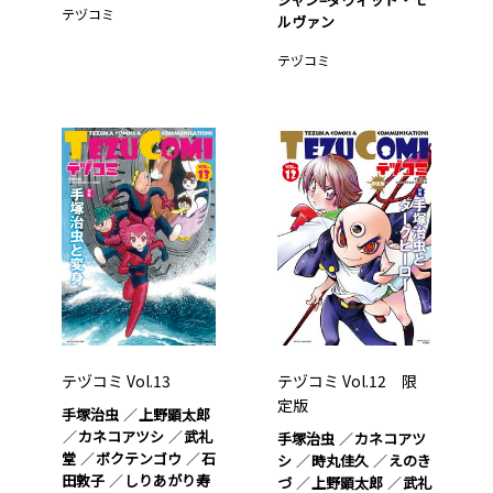
テヅコミ
ルヴァン
テヅコミ
テヅコミ Vol.13
テヅコミ Vol.12 限
定版
手塚治虫
上野顕太郎
カネコアツシ
武礼
手塚治虫
カネコアツ
堂
ボクテンゴウ
石
シ
時丸佳久
えのき
田敦子
しりあがり寿
づ
上野顕太郎
武礼