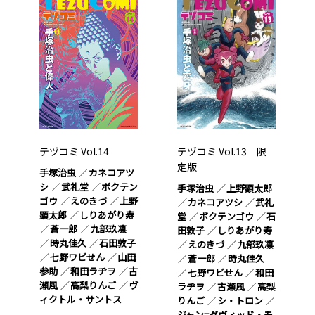
テヅコミ Vol.14
テヅコミ Vol.13 限
定版
手塚治虫
カネコアツ
シ
武礼堂
ボクテン
手塚治虫
上野顕太郎
ゴウ
えのきづ
上野
カネコアツシ
武礼
顕太郎
しりあがり寿
堂
ボクテンゴウ
石
蒼一郎
九部玖凛
田敦子
しりあがり寿
時丸佳久
石田敦子
えのきづ
九部玖凛
七野ワビせん
山田
蒼一郎
時丸佳久
参助
和田ラヂヲ
古
七野ワビせん
和田
瀬風
高梨りんご
ヴ
ラヂヲ
古瀬風
高梨
ィクトル・サントス
りんご
シ・トロン
ジャン=ダヴィッド・モ