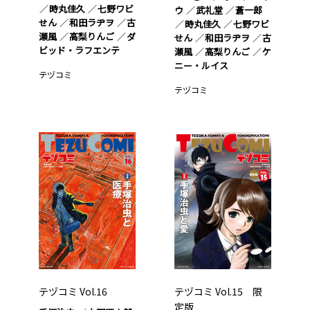
時丸佳久
七野ワビ
ウ
武礼堂
蒼一郎
せん
和田ラヂヲ
古
時丸佳久
七野ワビ
瀬風
高梨りんご
ダ
せん
和田ラヂヲ
古
ビッド・ラフエンテ
瀬風
高梨りんご
ケ
ニー・ルイス
テヅコミ
テヅコミ
テヅコミ Vol.16
テヅコミ Vol.15 限
定版