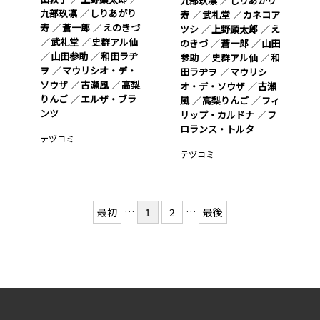
九部玖凛
しりあがり
九部玖凛
しりあがり
寿
武礼堂
カネコア
寿
蒼一郎
えのきづ
ツシ
上野顕太郎
え
武礼堂
史群アル仙
のきづ
蒼一郎
山田
山田参助
和田ラヂ
参助
史群アル仙
和
ヲ
マウリシオ・デ・
田ラヂヲ
マウリシ
ソウザ
古瀬風
高梨
オ・デ・ソウザ
古瀬
りんご
エルザ・ブラ
風
高梨りんご
フィ
ンツ
リップ・カルドナ
フ
ロランス・トルタ
テヅコミ
テヅコミ
…
…
最初
1
2
最後