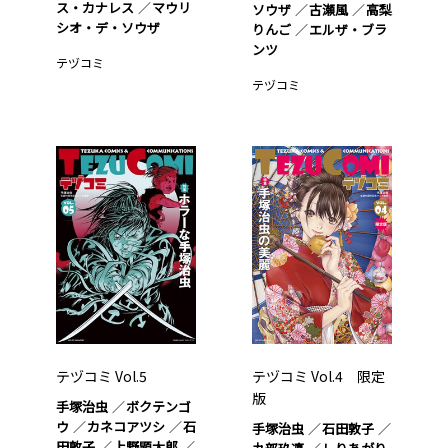
ス・カナレス
マウリ
ソウザ
古瀬風
高梨
シオ・デ・ソウザ
りんご
エルザ・ブラ
ンツ
テヅコミ
テヅコミ
テヅコミ Vol.5
テヅコミ Vol.4 限定
版
手塚治虫
ボクテンゴ
ウ
カネコアツシ
石
手塚治虫
石田敦子
田敦子
上野顕太郎