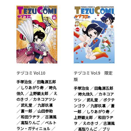
テヅコミ Vol.10
テヅコミ Vol.9 限定
版
手塚治虫
田亀源五郎
しりあがり寿
時丸
手塚治虫
田亀源五郎
佳久
上野顕太郎
え
時丸佳久
カネコア
のきづ
カネコアツシ
ツシ
武礼堂
ボクテ
武礼堂
九部玖凛
ンゴウ
九部玖凛
蒼
蒼一郎
山田参助
一郎
しりあがり寿
和田ラヂヲ
古瀬風
上野顕太郎
和田ラヂ
高梨りんご
ベルト
ヲ
えのきづ
古瀬風
ラン・ガティニョル
高梨りんご
ブリ