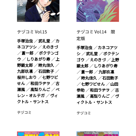
テヅコミ Vol.15
テヅコミ Vol.14 限
定版
手塚治虫
武礼堂
カ
ネコアツシ
えのきづ
手塚治虫
カネコアツ
蒼一郎
ボクテンゴ
シ
武礼堂
ボクテン
ウ
しりあがり寿
上
ゴウ
えのきづ
上野
野顕太郎
時丸佳久
顕太郎
しりあがり寿
九部玖凛
石田敦子
蒼一郎
九部玖凛
桜井しおり
七野ワビ
時丸佳久
石田敦子
せん
和田ラヂヲ
古
七野ワビせん
山田
瀬風
高梨りんご
ベ
参助
和田ラヂヲ
古
レン・オルテガ
ヴィ
瀬風
高梨りんご
ヴ
クトル・サントス
ィクトル・サントス
テヅコミ
テヅコミ