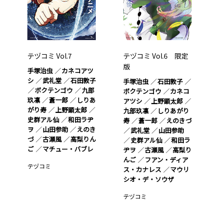
テヅコミ Vol.7
テヅコミ Vol.6 限定
版
手塚治虫
カネコアツ
シ
武礼堂
石田敦子
手塚治虫
石田敦子
ボクテンゴウ
九部
ボクテンゴウ
カネコ
玖凛
蒼一郎
しりあ
アツシ
上野顕太郎
がり寿
上野顕太郎
九部玖凛
しりあがり
史群アル仙
和田ラヂ
寿
蒼一郎
えのきづ
ヲ
山田参助
えのき
武礼堂
山田参助
づ
古瀬風
高梨りん
史群アル仙
和田ラ
ご
マチュー・バブレ
ヂヲ
古瀬風
高梨り
んご
フアン・ディア
テヅコミ
ス・カナレス
マウリ
シオ・デ・ソウザ
テヅコミ