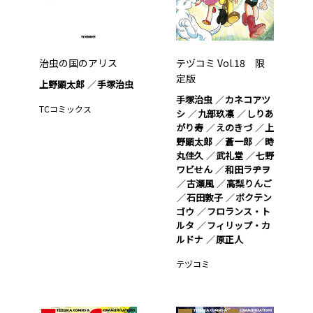
治虫の国のアリス
テヅコミ Vol.18 限
定版
上野顕太郎
手塚治虫
手塚治虫
カネコアツ
TCコミックス
シ
九部玖凛
しりあ
がり寿
えのきづ
上
野顕太郎
蒼一郎
時
丸佳久
武礼堂
七野
ワビせん
和田ラヂヲ
古瀬風
高梨りんご
石田敦子
ボクテン
ゴウ
フロランス・ト
ルタ
フィリップ・カ
ルドナ
原正人
テヅコミ