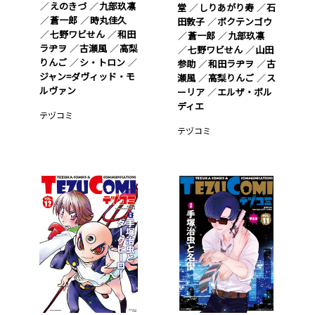
えのきづ
九部玖凛
堂
しりあがり寿
石
蒼一郎
時丸佳久
田敦子
ボクテンゴウ
七野ワビせん
和田
蒼一郎
九部玖凛
ラヂヲ
古瀬風
高梨
七野ワビせん
山田
りんご
シ・トロン
参助
和田ラヂヲ
古
ジャン=ダヴィッド・モ
瀬風
高梨りんご
ス
ルヴァン
ーリア
エルザ・ボル
ディエ
テヅコミ
テヅコミ