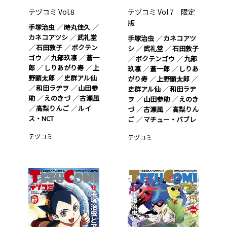
テヅコミ Vol.8
テヅコミ Vol.7 限定
版
手塚治虫
時丸佳久
カネコアツシ
武礼堂
手塚治虫
カネコアツ
石田敦子
ボクテン
シ
武礼堂
石田敦子
ゴウ
九部玖凛
蒼一
ボクテンゴウ
九部
郎
しりあがり寿
上
玖凛
蒼一郎
しりあ
野顕太郎
史群アル仙
がり寿
上野顕太郎
和田ラヂヲ
山田参
史群アル仙
和田ラヂ
助
えのきづ
古瀬風
ヲ
山田参助
えのき
高梨りんご
ルイ
づ
古瀬風
高梨りん
ス・NCT
ご
マチュー・バブレ
テヅコミ
テヅコミ