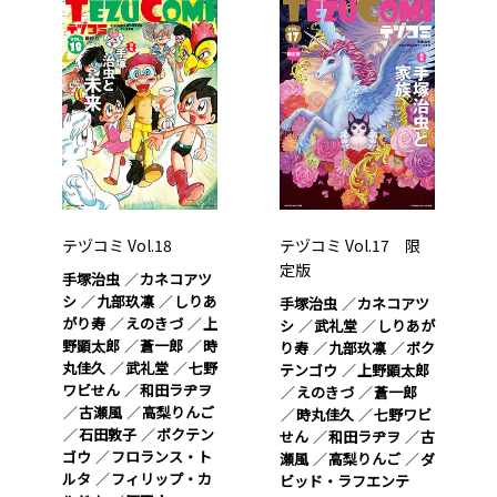
テヅコミ Vol.18
テヅコミ Vol.17 限
定版
手塚治虫
カネコアツ
シ
九部玖凛
しりあ
手塚治虫
カネコアツ
がり寿
えのきづ
上
シ
武礼堂
しりあが
野顕太郎
蒼一郎
時
り寿
九部玖凛
ボク
丸佳久
武礼堂
七野
テンゴウ
上野顕太郎
ワビせん
和田ラヂヲ
えのきづ
蒼一郎
古瀬風
高梨りんご
時丸佳久
七野ワビ
石田敦子
ボクテン
せん
和田ラヂヲ
古
ゴウ
フロランス・ト
瀬風
高梨りんご
ダ
ルタ
フィリップ・カ
ビッド・ラフエンテ