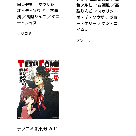
田ラヂヲ
マウリシ
群アル仙
古瀬風
高
オ・デ・ソウザ
古瀬
梨りんご
マウリシ
風
高梨りんご
ケニ
オ・デ・ソウザ
ジョ
ー・ルイス
ー・ケリー
ケン・ニ
イムラ
テヅコミ
テヅコミ
テヅコミ 創刊号 Vol.1