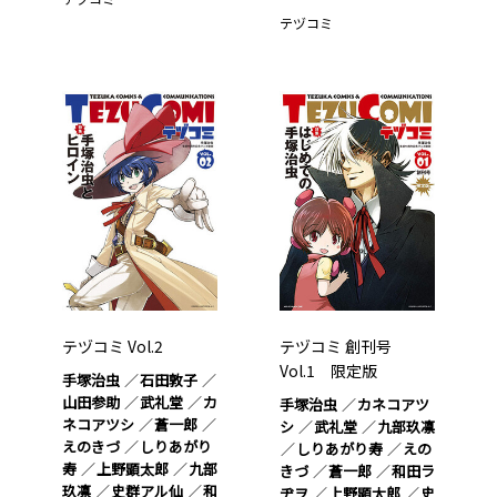
テヅコミ
テヅコミ Vol.2
テヅコミ 創刊号
Vol.1 限定版
手塚治虫
石田敦子
山田参助
武礼堂
カ
手塚治虫
カネコアツ
ネコアツシ
蒼一郎
シ
武礼堂
九部玖凛
えのきづ
しりあがり
しりあがり寿
えの
寿
上野顕太郎
九部
きづ
蒼一郎
和田ラ
玖凛
史群アル仙
和
ヂヲ
上野顕太郎
史