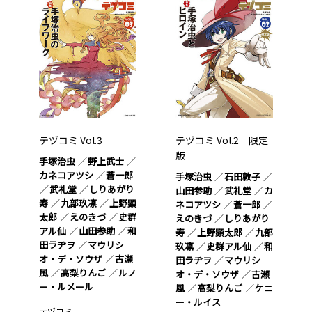
テヅコミ Vol.3
テヅコミ Vol.2 限定
版
手塚治虫
野上武士
カネコアツシ
蒼一郎
手塚治虫
石田敦子
武礼堂
しりあがり
山田参助
武礼堂
カ
寿
九部玖凛
上野顕
ネコアツシ
蒼一郎
太郎
えのきづ
史群
えのきづ
しりあがり
アル仙
山田参助
和
寿
上野顕太郎
九部
田ラヂヲ
マウリシ
玖凛
史群アル仙
和
オ・デ・ソウザ
古瀬
田ラヂヲ
マウリシ
風
高梨りんご
ルノ
オ・デ・ソウザ
古瀬
ー・ルメール
風
高梨りんご
ケニ
ー・ルイス
テヅコミ