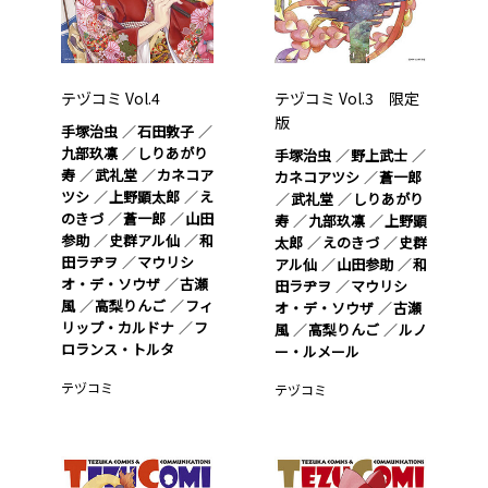
テヅコミ Vol.4
テヅコミ Vol.3 限定
版
手塚治虫
石田敦子
九部玖凛
しりあがり
手塚治虫
野上武士
寿
武礼堂
カネコア
カネコアツシ
蒼一郎
ツシ
上野顕太郎
え
武礼堂
しりあがり
のきづ
蒼一郎
山田
寿
九部玖凛
上野顕
参助
史群アル仙
和
太郎
えのきづ
史群
田ラヂヲ
マウリシ
アル仙
山田参助
和
オ・デ・ソウザ
古瀬
田ラヂヲ
マウリシ
風
高梨りんご
フィ
オ・デ・ソウザ
古瀬
リップ・カルドナ
フ
風
高梨りんご
ルノ
ロランス・トルタ
ー・ルメール
テヅコミ
テヅコミ