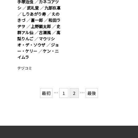
手塚治虫
カネコアツ
シ
武礼堂
九部玖凛
しりあがり寿
えの
きづ
蒼一郎
和田ラ
ヂヲ
上野顕太郎
史
群アル仙
古瀬風
高
梨りんご
マウリシ
オ・デ・ソウザ
ジョ
ー・ケリー
ケン・ニ
イムラ
テヅコミ
…
…
最初
1
2
最後