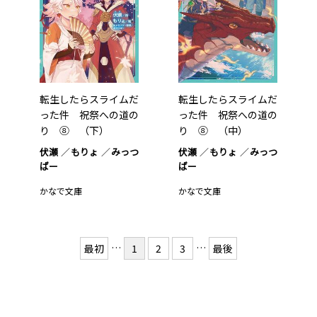
転生したらスライムだ
転生したらスライムだ
った件 祝祭への道の
った件 祝祭への道の
り ⑧ （下）
り ⑧ （中）
伏瀬
もりょ
みっつ
伏瀬
もりょ
みっつ
ばー
ばー
かなで文庫
かなで文庫
…
…
最初
1
2
3
最後