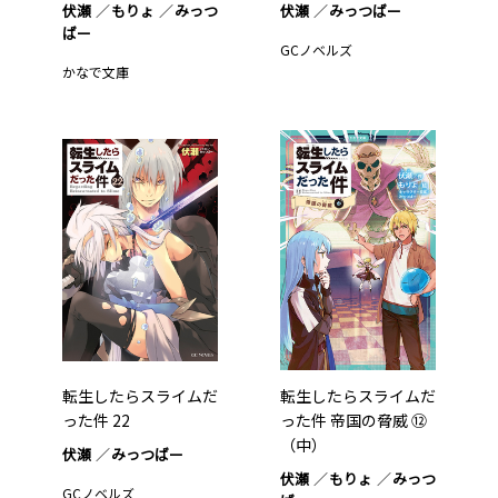
伏瀬
もりょ
みっつ
伏瀬
みっつばー
ばー
GCノベルズ
かなで文庫
転生したらスライムだ
転生したらスライムだ
った件 22
った件 帝国の脅威 ⑫
（中）
伏瀬
みっつばー
伏瀬
もりょ
みっつ
GCノベルズ