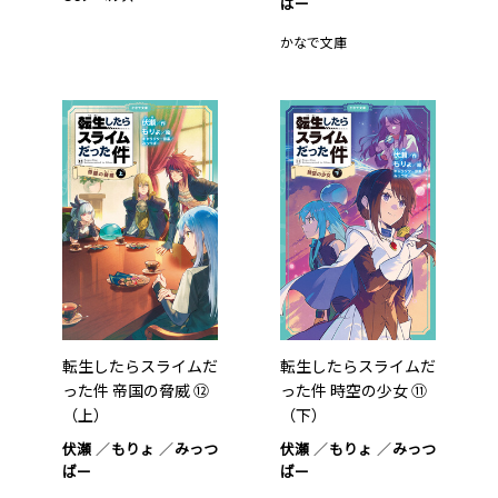
ばー
かなで文庫
転生したらスライムだ
転生したらスライムだ
った件 帝国の脅威 ⑫
った件 時空の少女 ⑪
（上）
（下）
伏瀬
もりょ
みっつ
伏瀬
もりょ
みっつ
ばー
ばー