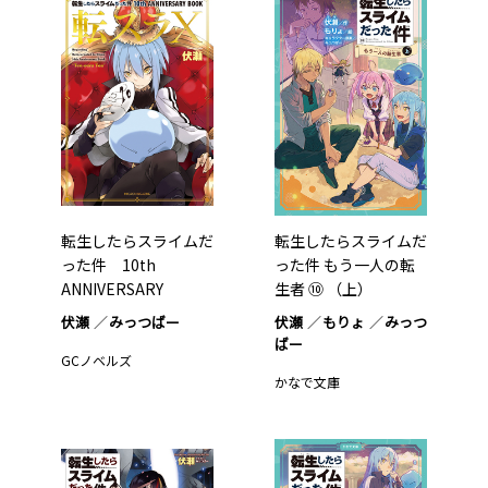
転生したらスライムだ
転生したらスライムだ
った件 10th
った件 もう一人の転
ANNIVERSARY
生者 ⑩ （上）
BOOK…1
伏瀬
みっつばー
伏瀬
もりょ
みっつ
ばー
GCノベルズ
かなで文庫