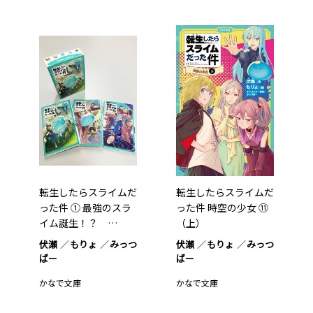
転生したらスライムだ
転生したらスライムだ
った件 ① 最強のスラ
った件 時空の少女 ⑪
イム誕生！？ …
（上）
伏瀬
もりょ
みっつ
伏瀬
もりょ
みっつ
ばー
ばー
かなで文庫
かなで文庫