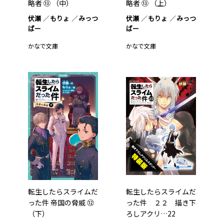
略者 ⑬ （中）
略者 ⑬ （上）
伏瀬
もりょ
みっつ
伏瀬
もりょ
みっつ
ばー
ばー
かなで文庫
かなで文庫
転生したらスライムだ
転生したらスライムだ
った件 帝国の脅威 ⑫
った件 ２２ 描き下
（下）
ろしアクリ…22