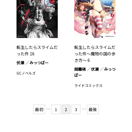
転生したらスライムだ
転生したらスライムだ
った件 16
った件～魔物の国の歩
き方～ 6
伏瀬
みっつばー
岡霧硝
伏瀬
みっつ
GCノベルズ
ばー
ライドコミックス
…
…
最初
1
2
3
最後