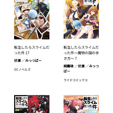
転生したらスライムだ
転生したらスライムだ
った件 17
った件～魔物の国の歩
き方～ 7
伏瀬
みっつばー
岡霧硝
伏瀬
みっつ
GCノベルズ
ばー
ライドコミックス