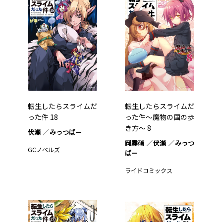
転生したらスライムだ
転生したらスライムだ
った件 18
った件～魔物の国の歩
き方～ 8
伏瀬
みっつばー
岡霧硝
伏瀬
みっつ
GCノベルズ
ばー
ライドコミックス