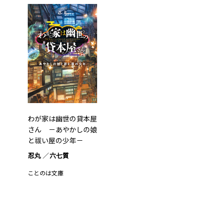
わが家は幽世の貸本屋
さん －あやかしの娘
と祓い屋の少年－
忍丸
六七質
ことのは文庫