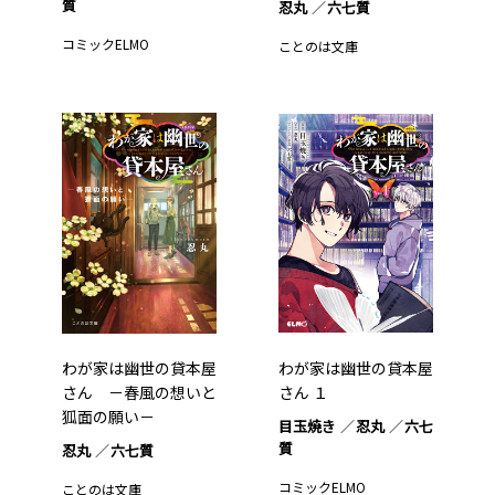
質
忍丸
六七質
コミックELMO
ことのは文庫
わが家は幽世の貸本屋
わが家は幽世の貸本屋
さん －春風の想いと
さん １
狐面の願い－
目玉焼き
忍丸
六七
質
忍丸
六七質
コミックELMO
ことのは文庫