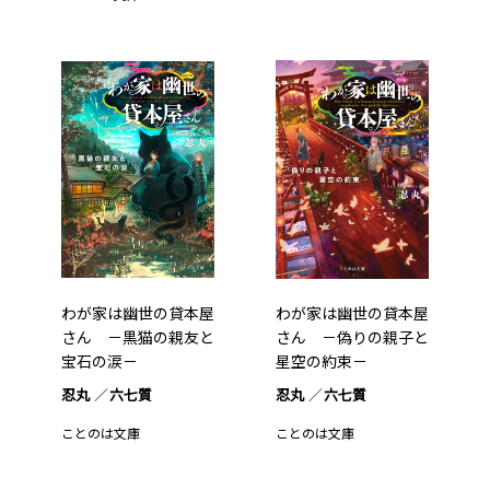
わが家は幽世の貸本屋
わが家は幽世の貸本屋
さん －黒猫の親友と
さん －偽りの親子と
宝石の涙－
星空の約束－
忍丸
六七質
忍丸
六七質
ことのは文庫
ことのは文庫