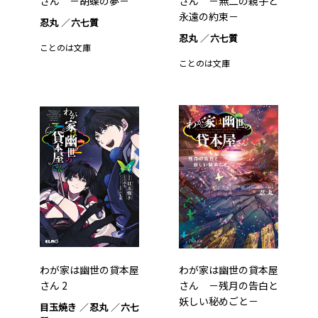
さん －胡蝶の夢－
さん －無二の親子と
永遠の約束－
忍丸
六七質
忍丸
六七質
ことのは文庫
ことのは文庫
わが家は幽世の貸本屋
わが家は幽世の貸本屋
さん 2
さん －残月の告白と
妖しい秘めごと－
目玉焼き
忍丸
六七