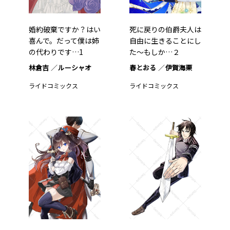
婚約破棄ですか？はい
死に戻りの伯爵夫人は
喜んで。だって僕は姉
自由に生きることにし
の代わりです…1
た～もしか…２
林倉吉
ルーシャオ
春とおる
伊賀海栗
ライドコミックス
ライドコミックス