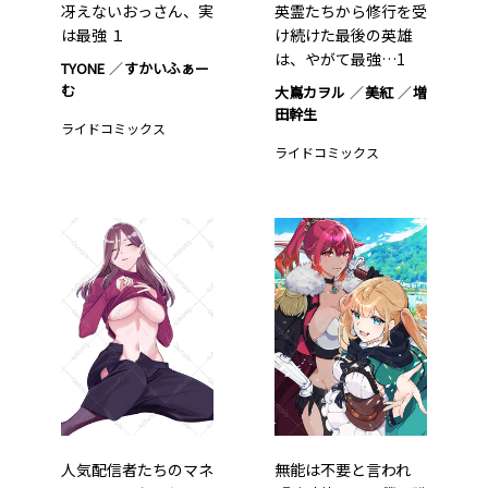
冴えないおっさん、実
英霊たちから修行を受
は最強 １
け続けた最後の英雄
は、やがて最強…1
TYONE
すかいふぁー
む
大嶌カヲル
美紅
増
田幹生
ライドコミックス
ライドコミックス
人気配信者たちのマネ
無能は不要と言われ