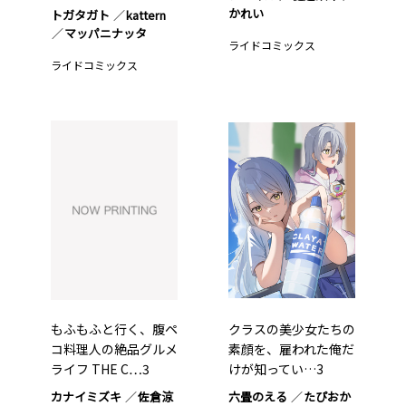
かれい
トガタガト
kattern
マッパニナッタ
ライドコミックス
ライドコミックス
もふもふと行く、腹ペ
クラスの美少女たちの
コ料理人の絶品グルメ
素顔を、雇われた俺だ
ライフ THE C…3
けが知ってい…3
カナイミズキ
佐倉涼
六畳のえる
たぴおか