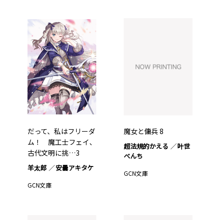
だって、私はフリーダ
魔女と傭兵 8
ム！ 魔工士フェイ、
超法規的かえる
叶世
古代文明に挑…3
べんち
羊太郎
安曇アキタケ
GCN文庫
GCN文庫