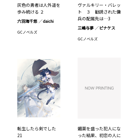
灰色の勇者は人外道を
ヴァルキリー・バレッ
歩み続ける ２
ト ３ 勧誘された傭
兵の配属先は…3
六羽海千悠
daichi
三嶋与夢
ピナケス
GCノベルズ
GCノベルズ
転生したら剣でした
媚薬を盛った犯人にな
21
った結果、初恋の人に