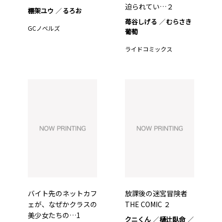
迫られてい…２
棚架ユウ
るろお
苺谷しげる
むらさき
GCノベルズ
葡萄
ライドコミックス
バイト先のネットカフ
放課後の迷宮冒険者
ェが、なぜかクラスの
THE COMIC ２
美少女たちの…1
クニくん
樋辻臥命