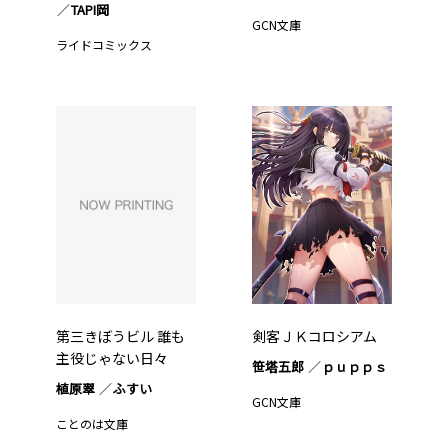
TAPI岡
GCN文庫
ライドコミックス
第三きぼうビル 誰も
剣客ＪＫコロシアム
主役じゃない日々
笹塔五郎
ｐｕｐｐｓ
植原翠
ふすい
GCN文庫
ことのは文庫