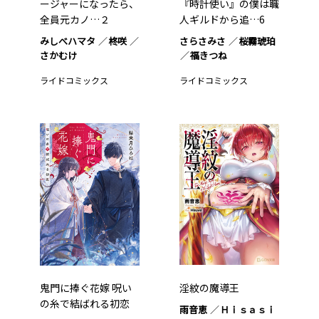
ージャーになったら、
『時計使い』の僕は職
全員元カノ…２
人ギルドから追…6
みしべハマタ
柊咲
さらさみさ
桜霧琥珀
さかむけ
福きつね
ライドコミックス
ライドコミックス
鬼門に捧ぐ花嫁 呪い
淫紋の魔導王
の糸で結ばれる初恋
雨音恵
Ｈｉｓａｓｉ