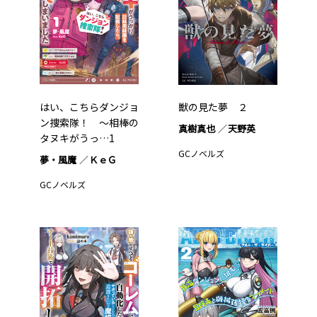
はい、こちらダンジョ
獣の見た夢 ２
ン捜索隊！ ～相棒の
真樹真也
天野英
タヌキがうっ…1
GCノベルズ
夢・風魔
ＫｅＧ
GCノベルズ