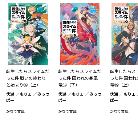
転生したらスライムだ
転生したらスライムだ
転生したらス
った件 戦いの終わり
った件 囚われの暴風
った件 囚われ
と始まり⑯（上）
竜⑮（下）
竜⑮（上）
伏瀬
もりょ
みっつ
伏瀬
もりょ
みっつ
伏瀬
もりょ
ばー
ばー
ばー
かなで文庫
かなで文庫
かなで文庫