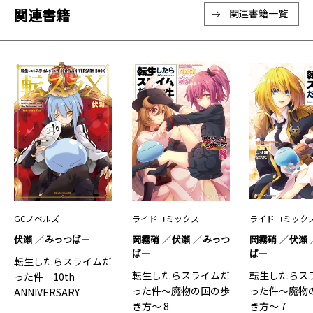
関連書籍
関連書籍一覧
GCノベルズ
ライドコミックス
ライドコミック
伏瀬
みっつばー
岡霧硝
伏瀬
みっつ
岡霧硝
伏瀬
ばー
ばー
転生したらスライムだ
転生したらスライムだ
転生したらス
った件 10th
った件～魔物の国の歩
った件～魔物
ANNIVERSARY
き方～ 8
き方～ 7
BOOK 転スラX