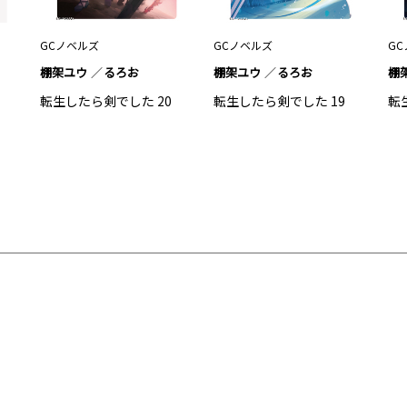
GCノベルズ
GCノベルズ
G
棚架ユウ
るろお
棚架ユウ
るろお
棚
転生したら剣でした 20
転生したら剣でした 19
転