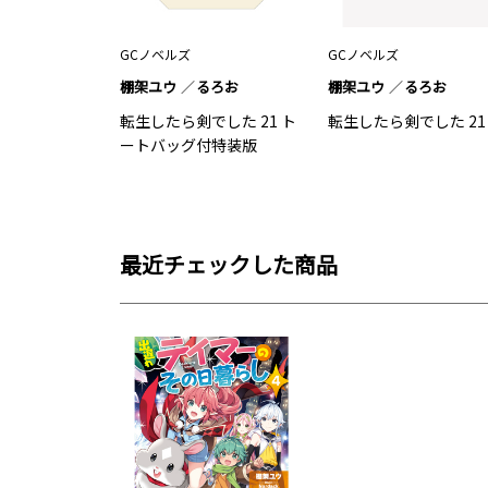
GCノベルズ
GCノベルズ
棚架ユウ
るろお
棚架ユウ
るろお
転生したら剣でした 21 ト
転生したら剣でした 21
ートバッグ付特装版
最近チェックした商品