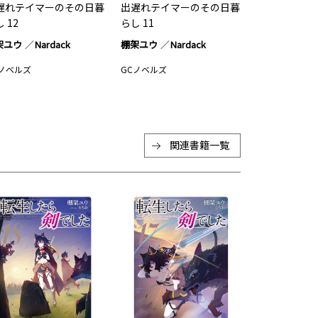
遅れテイマーのその日暮
出遅れテイマーのその日暮
 12
らし 11
架ユウ
Nardack
棚架ユウ
Nardack
Cノベルズ
GCノベルズ
関連書籍一覧