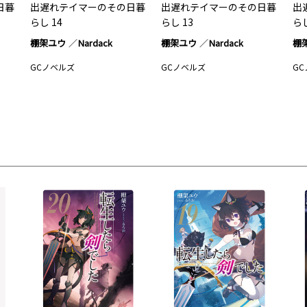
日暮
出遅れテイマーのその日暮
出遅れテイマーのその日暮
出
らし 14
らし 13
らし
棚架ユウ
Nardack
棚架ユウ
Nardack
棚
GCノベルズ
GCノベルズ
G