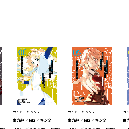
ライドコミックス
ライドコミックス
ラ
南方純
kiki
キンタ
南方純
kiki
キンタ
南