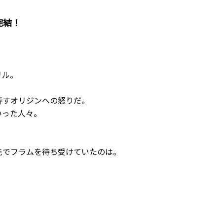
完結！
リル。
弄すオリジンへの怒りだ。
いった人々。
でフラムを待ち受けていたのは――。