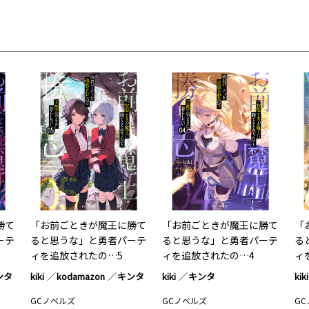
勝て
「お前ごときが魔王に勝て
「お前ごときが魔王に勝て
「
ーテ
ると思うな」と勇者パーテ
ると思うな」と勇者パーテ
る
ィを追放されたの…5
ィを追放されたの…4
ィ
ンタ
kiki
kodamazon
キンタ
kiki
キンタ
kiki
GCノベルズ
GCノベルズ
G