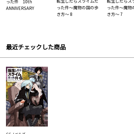
転生したらスライムだ
転生したらス
った件 10th
った件～魔物の国の歩
った件～魔物
ANNIVERSARY
き方～ 8
き方～ 7
BOOK 転スラX
最近チェックした商品
GCノベルズ