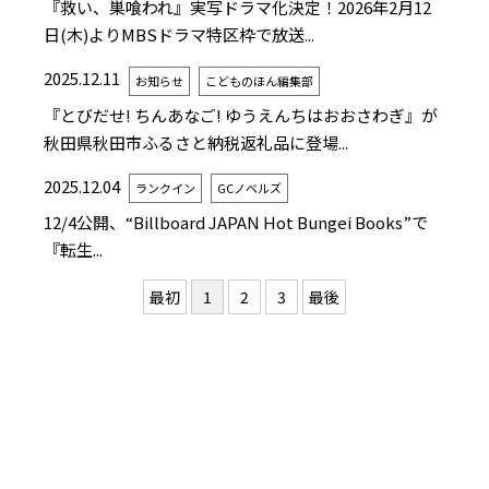
『救い、巣喰われ』実写ドラマ化決定！2026年2月12
日(木)よりMBSドラマ特区枠で放送...
2025.12.11
お知らせ
こどものほん編集部
『とびだせ! ちんあなご! ゆうえんちはおおさわぎ』が
秋田県秋田市ふるさと納税返礼品に登場...
2025.12.04
ランクイン
GCノベルズ
12/4公開、“Billboard JAPAN Hot Bungei Books”で
『転生...
最初
1
2
3
最後