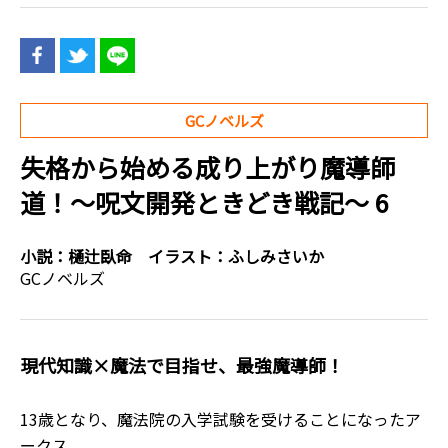
GCノベルズ
失格から始める成り上がり魔導師
道！～呪文開発ときどき戦記～ 6
小説：
樋辻臥命
イラスト：
ふしみさいか
GCノベルズ
現代知識×魔法で目指せ、最強魔導師！
13歳となり、魔法院の入学試験を受けることになったア
ークス。