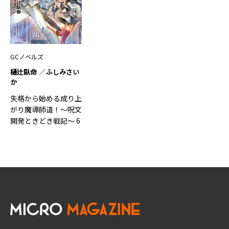
GCノベルズ
樋辻臥命
ふしみさい
か
失格から始める成り上
がり魔導師道！～呪文
開発ときどき戦記～ 6