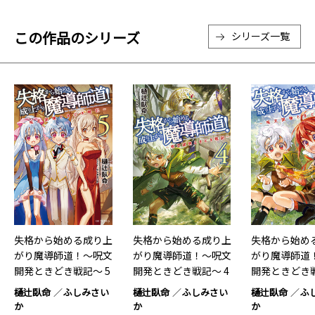
この作品のシリーズ
シリーズ一覧
失格から始める成り上
失格から始める成り上
失格から始め
がり魔導師道！～呪文
がり魔導師道！～呪文
がり魔導師道
開発ときどき戦記～ 5
開発ときどき戦記～ 4
開発ときどき戦
樋辻臥命
ふしみさい
樋辻臥命
ふしみさい
樋辻臥命
ふ
か
か
か