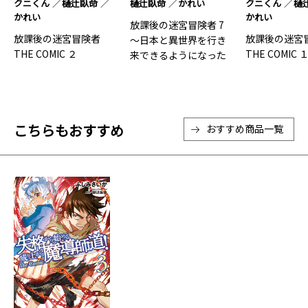
クニくん
樋辻臥命
樋辻臥命
かれい
クニくん
樋
かれい
かれい
放課後の迷宮冒険者 7
放課後の迷宮冒険者
放課後の迷宮
～日本と異世界を行き
THE COMIC ２
THE COMIC 
来できるようになった
僕は…7
こちらもおすすめ
おすすめ商品一覧