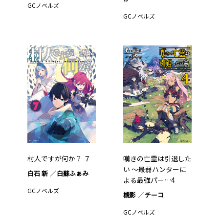
GCノベルズ
GCノベルズ
村人ですが何か？ ７
嘆きの亡霊は引退した
い ～最弱ハンターに
白石 新
白蘇ふぁみ
よる最強パー…4
GCノベルズ
槻影
チーコ
GCノベルズ