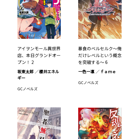
アイヲンモール異世界
暴食のベルセルク～俺
店、本日グランドオー
だけレベルという概念
プン！ 2
を突破する～ 6
坂東太郎
櫻井エネル
一色一凛
ｆａｍｅ
ギー
GCノベルズ
GCノベルズ