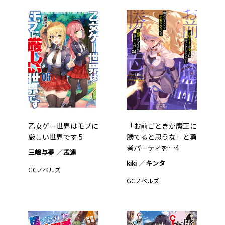
乙女ゲー世界はモブに
「お前ごときが魔王に
厳しい世界です 5
勝てると思うな」と勇
者パーティを…4
三嶋与夢
孟達
kiki
キンタ
GCノベルズ
GCノベルズ