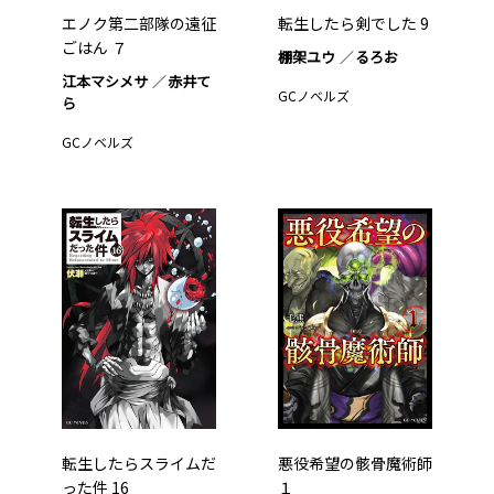
エノク第二部隊の遠征
転生したら剣でした 9
ごはん ７
棚架ユウ
るろお
江本マシメサ
赤井て
GCノベルズ
ら
GCノベルズ
転生したらスライムだ
悪役希望の骸骨魔術師
った件 16
１