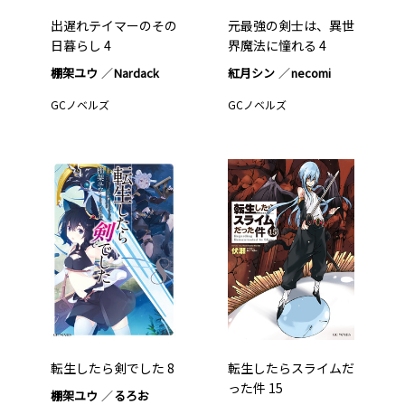
出遅れテイマーのその
元最強の剣士は、異世
日暮らし 4
界魔法に憧れる 4
棚架ユウ
Nardack
紅月シン
necomi
GCノベルズ
GCノベルズ
転生したら剣でした 8
転生したらスライムだ
った件 15
棚架ユウ
るろお