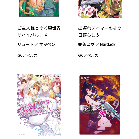
ご主人様とゆく異世界
出遅れテイマーのその
サバイバル！ ４
日暮らし 5
リュート
ヤッペン
棚架ユウ
Nardack
GCノベルズ
GCノベルズ