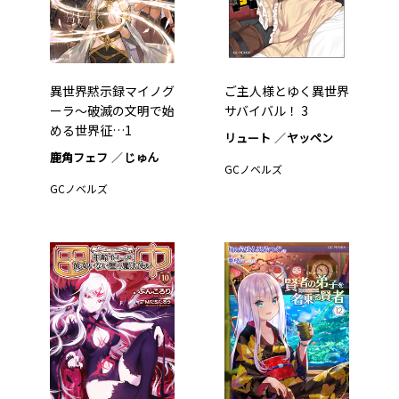
異世界黙示録マイノグ
ご主人様とゆく異世界
ーラ～破滅の文明で始
サバイバル！ 3
める世界征…1
リュート
ヤッペン
鹿角フェフ
じゅん
GCノベルズ
GCノベルズ