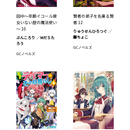
田中～年齢イコール彼
賢者の弟子を名乗る賢
女いない歴の魔法使い
者 12
～ 10
りゅうせんひろつぐ
藤ちょこ
ぶんころり
МだＳた
ろう
GCノベルズ
GCノベルズ