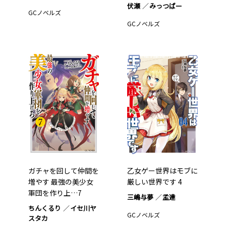
伏瀬
みっつばー
GCノベルズ
GCノベルズ
ガチャを回して仲間を
乙女ゲー世界はモブに
増やす 最強の美少女
厳しい世界です 4
軍団を作り上…7
三嶋与夢
孟達
ちんくるり
イセ川ヤ
GCノベルズ
スタカ