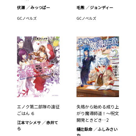
伏瀬
みっつばー
毛熊
ジョンディー
GCノベルズ
GCノベルズ
エノク第二部隊の遠征
失格から始める成り上
ごはん ６
がり魔導師道！～呪文
開発ときどき…2
江本マシメサ
赤井て
ら
樋辻臥命
ふしみさい
か