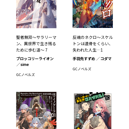
聖者無双～サラリーマ
反魂のネクロ～スケル
ン、異世界で生き残る
トンは遺骨をくらい、
ために歩む道～ 7
失われた人生…1
ブロッコリーライオン
手羽先すずめ
コダマ
sime
GCノベルズ
GCノベルズ