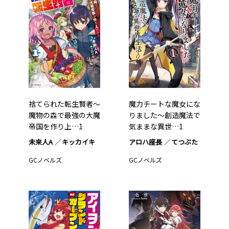
捨てられた転生賢者～
魔力チートな魔女にな
魔物の森で最強の大魔
りました～創造魔法で
帝国を作り上…1
気ままな異世…1
未来人A
キッカイキ
アロハ座長
てつぶた
GCノベルズ
GCノベルズ