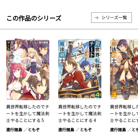
この作品のシリーズ
シリーズ一覧
異世界転移したのでチ
異世界転移したのでチ
異世界転移し
ートを生かして魔法剣
ートを生かして魔法剣
ートを生かし
士やることにする 5
士やることにする 4
士やることにす
進行諸島
ともぞ
進行諸島
ともぞ
進行諸島
と