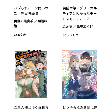
ハブられルーン使いの
侯爵令嬢アグリ・カル
異世界冒険譚 ５
ティアは授かったチー
トスキルでこ…2
黄金の黒山羊
菊池政
治
ふぁち
兎塚エイジ
GCN文庫
GCノベルズ
ご主人様とゆく異世界
どうやら私の身体は完