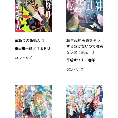
竜斬りの蜥蜴人 １
転生武神 天寿を全う
する気はないので強者
東出祐一郎
ＴＥＲＵ
を求めて旅を…1
GCノベルズ
平成オワリ
巻羊
GCノベルズ