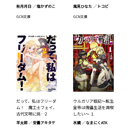
秋月月日
塩かずのこ
風見ひなた
トコビ
GCN文庫
GCN文庫
だって、私はフリーダ
ウルガリア戦記～転生
ム！ 魔工士フェイ、
皇帝は傀儡生活を満喫
古代文明に挑…2
したい～ １
羊太郎
安曇アキタケ
水鏡
なまにくATK