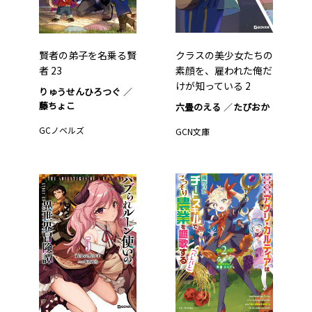
賢者の弟子を名乗る賢
クラスの美少女たちの
者 23
素顔を、雇われた俺だ
けが知っている 2
りゅうせんひろつぐ
藤ちょこ
六畳のえる
たぴおか
GCノベルズ
GCN文庫