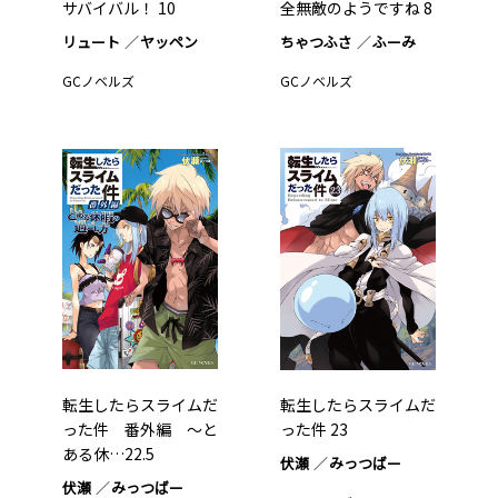
サバイバル！ 10
全無敵のようですね 8
リュート
ヤッペン
ちゃつふさ
ふーみ
GCノベルズ
GCノベルズ
転生したらスライムだ
転生したらスライムだ
った件 番外編 ～と
った件 23
ある休…22.5
伏瀬
みっつばー
伏瀬
みっつばー