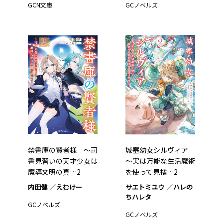
GCN文庫
GCノベルズ
禁書庫の賢者様 ～司
城塞幼女シルヴィア
書見習いの天才少女は
～実は万能な生活魔術
魔導文明の真…2
を使って見捨…2
内田健
えむけー
サエトミユウ
ハレの
ちハレタ
GCノベルズ
GCノベルズ