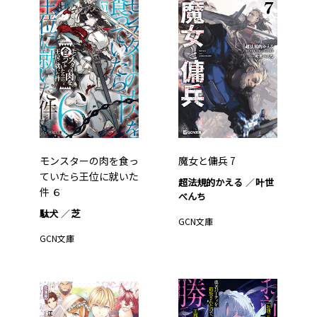
モンスターの肉を食っ
魔女と傭兵 7
ていたら王位に就いた
超法規的かえる
叶世
件 ６
べんち
駄犬
芝
GCN文庫
GCN文庫