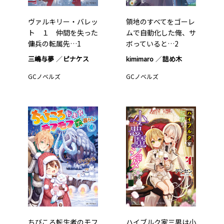
ヴァルキリー・バレッ
領地のすべてをゴーレ
ト １ 仲間を失った
ムで自動化した俺、サ
傭兵の転属先…1
ボっていると…2
三嶋与夢
ピナケス
kimimaro
詰め木
GCノベルズ
GCノベルズ
ちびころ転生者のモフ
ハイブルク家三男は小