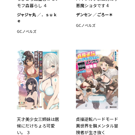
モフ森暮らし ４
悪魔ショタです 4
ジャジャ丸
．ｓｕｋ
デンセン
ごろー＊
ｅ
GCノベルズ
GCノベルズ
天才美少女三姉妹は居
貞操逆転ハードモード
候にだけちょろ可愛
異世界を鋼メンタル冒
い。 ３
険者が生き抜く