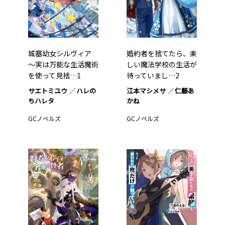
城塞幼女シルヴィア
婚約者を捨てたら、楽
～実は万能な生活魔術
しい魔法学校の生活が
を使って見捨…1
待っていまし…2
サエトミユウ
ハレの
江本マシメサ
仁藤あ
ちハレタ
かね
GCノベルズ
GCノベルズ