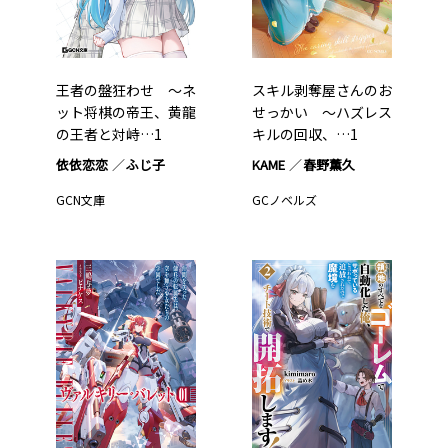
王者の盤狂わせ ～ネ
スキル剥奪屋さんのお
ット将棋の帝王、黄龍
せっかい ～ハズレス
の王者と対峙…1
キルの回収、…1
依依恋恋
ふじ子
KAME
春野薫久
GCN文庫
GCノベルズ