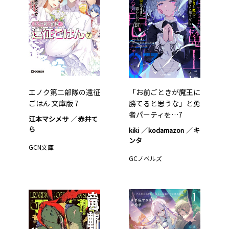
エノク第二部隊の遠征
「お前ごときが魔王に
ごはん 文庫版 7
勝てると思うな」と勇
者パーティを…7
江本マシメサ
赤井て
ら
kiki
kodamazon
キ
ンタ
GCN文庫
GCノベルズ