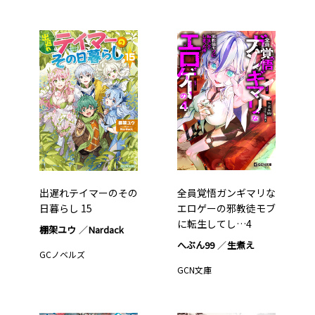
出遅れテイマーのその
全員覚悟ガンギマリな
日暮らし 15
エロゲーの邪教徒モブ
に転生してし…4
棚架ユウ
Nardack
へぶん99
生煮え
GCノベルズ
GCN文庫