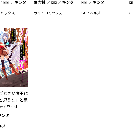
kiki
キンタ
南方純
kiki
キンタ
kiki
キンタ
ki
コミックス
ライドコミックス
GCノベルズ
G
ごときが魔王に
と思うな」と勇
ティを…1
キンタ
ルズ