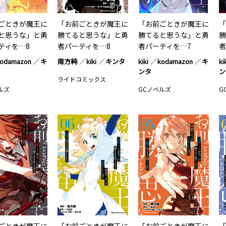
ごときが魔王に
「お前ごときが魔王に
「お前ごときが魔王に
「
と思うな」と勇
勝てると思うな」と勇
勝てると思うな」と勇
勝
ティを…8
者パーティを…8
者パーティを…7
者
odamazon
キ
南方純
kiki
キンタ
kiki
kodamazon
キ
ki
ンタ
ン
ライドコミックス
ルズ
GCノベルズ
G