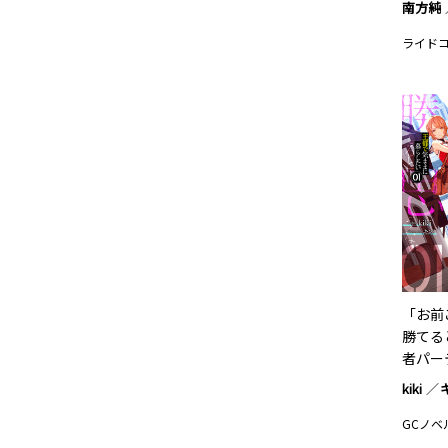
南方純
ライド
「お前
勝てる
者パー
kiki
GCノベ