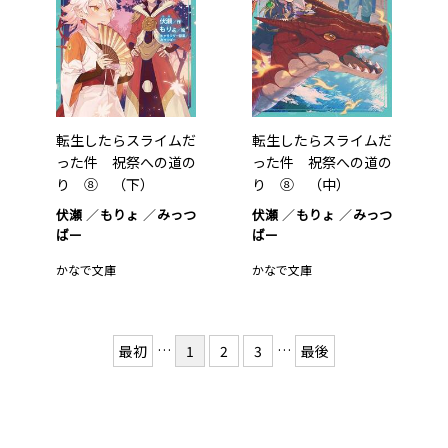
転生したらスライムだ
転生したらスライムだ
った件 祝祭への道の
った件 祝祭への道の
り ⑧ （下）
り ⑧ （中）
伏瀬
もりょ
みっつ
伏瀬
もりょ
みっつ
ばー
ばー
かなで文庫
かなで文庫
…
…
最初
1
2
3
最後