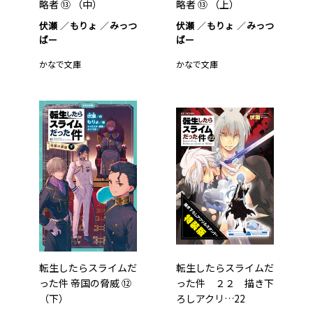
略者 ⑬ （中）
略者 ⑬ （上）
伏瀬
もりょ
みっつ
伏瀬
もりょ
みっつ
ばー
ばー
かなで文庫
かなで文庫
転生したらスライムだ
転生したらスライムだ
った件 帝国の脅威 ⑫
った件 ２２ 描き下
（下）
ろしアクリ…22