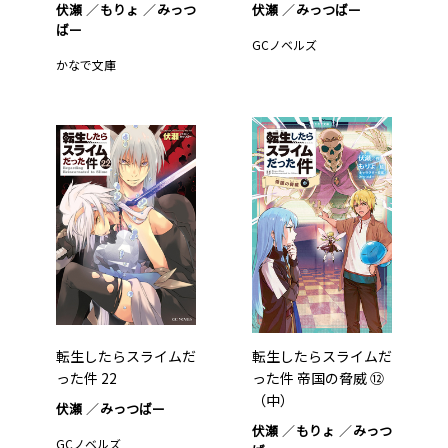
伏瀬
もりょ
みっつ
伏瀬
みっつばー
ばー
GCノベルズ
かなで文庫
転生したらスライムだ
転生したらスライムだ
った件 22
った件 帝国の脅威 ⑫
（中）
伏瀬
みっつばー
伏瀬
もりょ
みっつ
GCノベルズ