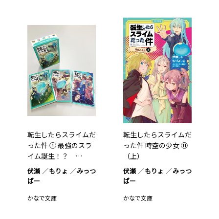
転生したらスライムだ
転生したらスライムだ
った件 ① 最強のスラ
った件 時空の少女 ⑪
イム誕生！？ …
（上）
伏瀬
もりょ
みっつ
伏瀬
もりょ
みっつ
ばー
ばー
かなで文庫
かなで文庫