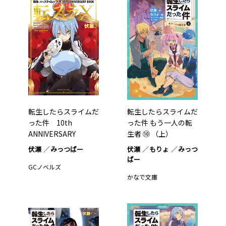
転生したらスライムだ
転生したらスライムだ
った件 10th
った件 もう一人の転
ANNIVERSARY
生者 ⑩ （上）
BOOK…1
伏瀬
みっつばー
伏瀬
もりょ
みっつ
ばー
GCノベルズ
かなで文庫