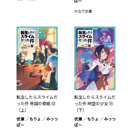
ばー
かなで文庫
転生したらスライムだ
転生したらスライムだ
った件 帝国の脅威 ⑫
った件 時空の少女 ⑪
（上）
（下）
伏瀬
もりょ
みっつ
伏瀬
もりょ
みっつ
ばー
ばー