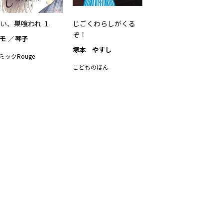
い、巣喰われ １
じごくわらしがくる
ぞ！
モ
琴子
塚本 やすし
ミックRouge
こどものほん