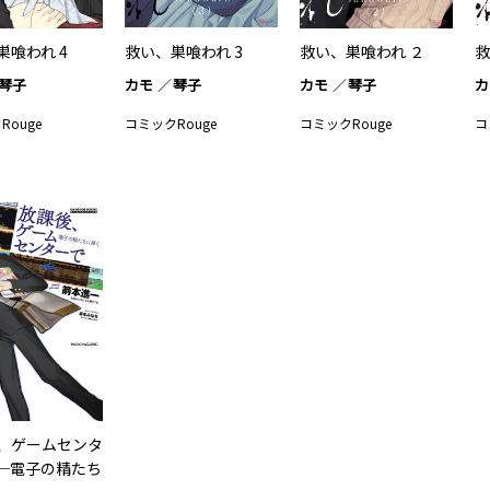
巣喰われ 4
救い、巣喰われ 3
救い、巣喰われ ２
救
琴子
カモ
琴子
カモ
琴子
カ
Rouge
コミックRouge
コミックRouge
コ
、ゲームセンタ
─電子の精たち