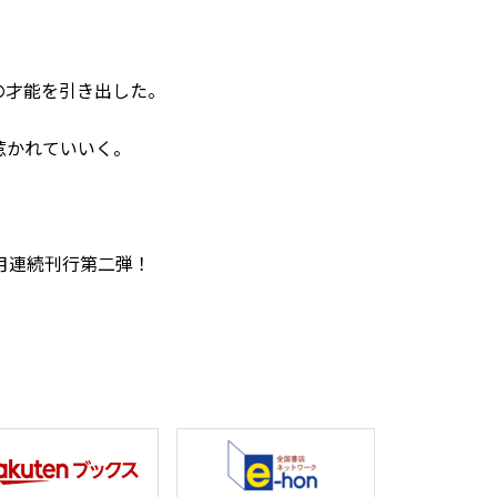
の才能を引き出した。
惹かれていいく。
。
月連続刊行第二弾！