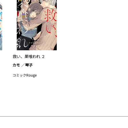
救い、巣喰われ ２
カモ
琴子
コミックRouge