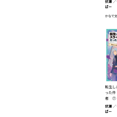
伏瀬
ばー
かなで
転生し
った件
者 ⑦
伏瀬
ばー