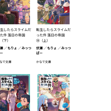
生したらスライムだ
転生したらスライムだ
た件 落日の帝国
った件 落日の帝国
（下）
⑭（上）
瀬
もりょ
みっつ
伏瀬
もりょ
みっつ
ー
ばー
なで文庫
かなで文庫