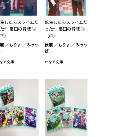
生したらスライムだ
転生したらスライムだ
た件 帝国の脅威 ⑫
った件 帝国の脅威 ⑫
下）
（中）
瀬
もりょ
みっつ
伏瀬
もりょ
みっつ
ー
ばー
なで文庫
かなで文庫