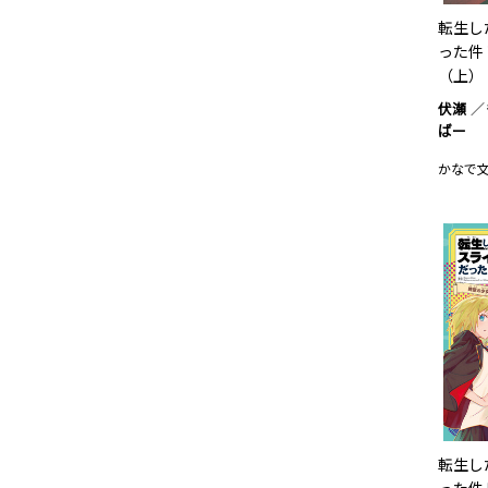
転生し
った件
（上）
伏瀬
ばー
かなで
転生し