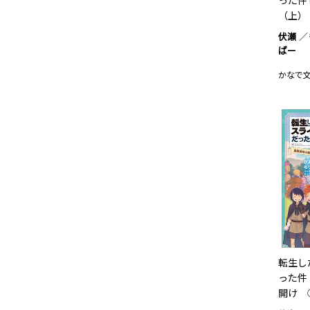
った件
（上）
伏瀬
ばー
かなで
転生し
った件
開け 