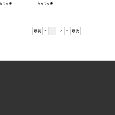
なで文庫
かなで文庫
…
…
最初
1
2
最後