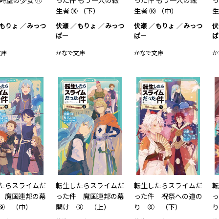
 時空の少女 ⑪
った件 もう一人の転
った件 もう一人の転
っ
生者 ⑩ （下）
生者 ⑩ （中）
生
もりょ
みっつ
伏瀬
もりょ
みっつ
伏瀬
もりょ
みっつ
伏
ばー
ばー
ば
文庫
かなで文庫
かなで文庫
か
たらスライムだ
転生したらスライムだ
転生したらスライムだ
転
 魔国連邦の幕
った件 魔国連邦の幕
った件 祝祭への道の
っ
⑨ （中）
開け ⑨ （上）
り ⑧ （下）
り