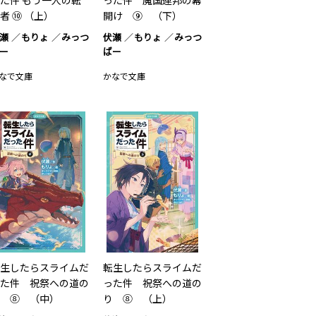
た件 もう一人の転
った件 魔国連邦の幕
者 ⑩ （上）
開け ⑨ （下）
瀬
もりょ
みっつ
伏瀬
もりょ
みっつ
ー
ばー
なで文庫
かなで文庫
生したらスライムだ
転生したらスライムだ
た件 祝祭への道の
った件 祝祭への道の
 ⑧ （中）
り ⑧ （上）