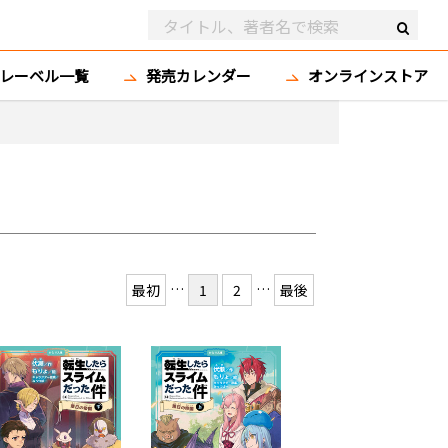
レーベル一覧
発売カレンダー
オンラインストア
…
…
最初
1
2
最後