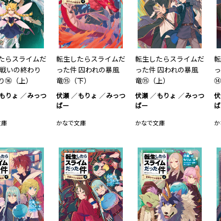
たらスライムだ
転生したらスライムだ
転生したらスライムだ
転
 戦いの終わり
った件 囚われの暴風
った件 囚われの暴風
っ
り⑯（上）
竜⑮（下）
竜⑮（上）
⑭
もりょ
みっつ
伏瀬
もりょ
みっつ
伏瀬
もりょ
みっつ
伏
ばー
ばー
ば
文庫
かなで文庫
かなで文庫
か