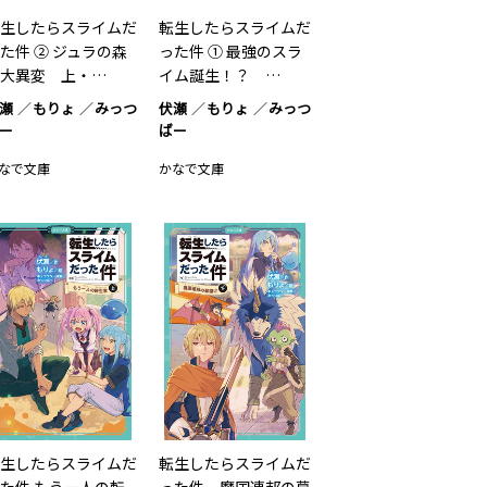
生したらスライムだ
転生したらスライムだ
た件 ② ジュラの森
った件 ① 最強のスラ
大異変 上・…
イム誕生！？ …
瀬
もりょ
みっつ
伏瀬
もりょ
みっつ
ー
ばー
なで文庫
かなで文庫
生したらスライムだ
転生したらスライムだ