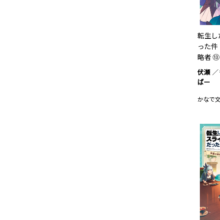
転生し
った件
略者 ⑬
伏瀬
ばー
かなで