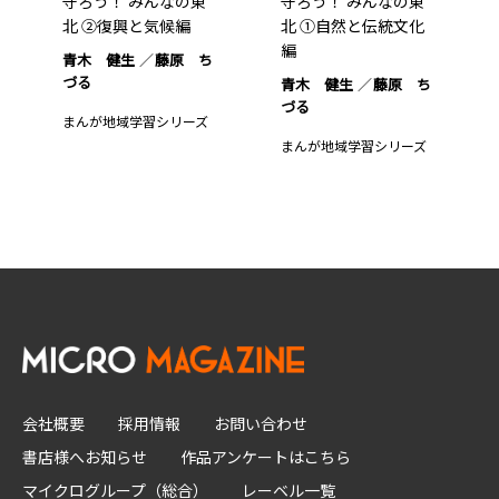
守ろう！ みんなの東
守ろう！ みんなの東
北 ②復興と気候編
北 ①自然と伝統文化
編
青木 健生
藤原 ち
づる
青木 健生
藤原 ち
づる
まんが地域学習シリーズ
まんが地域学習シリーズ
会社概要
採用情報
お問い合わせ
書店様へお知らせ
作品アンケートはこちら
マイクログループ（総合）
レーベル一覧