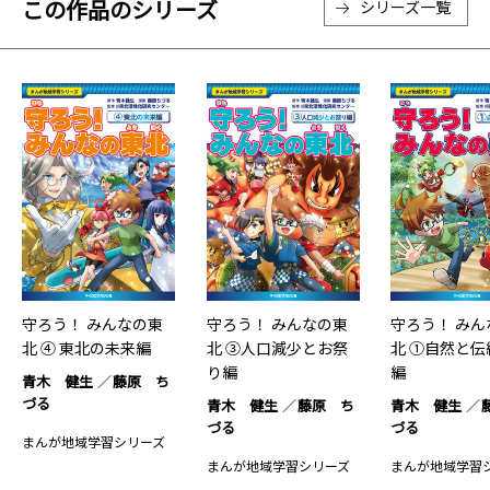
この作品のシリーズ
シリーズ一覧
守ろう！ みんなの東
守ろう！ みんなの東
守ろう！ みん
北 ④ 東北の未来編
北 ③人口減少とお祭
北 ①自然と伝
り編
編
青木 健生
藤原 ち
づる
青木 健生
藤原 ち
青木 健生
づる
づる
まんが地域学習シリーズ
まんが地域学習シリーズ
まんが地域学習