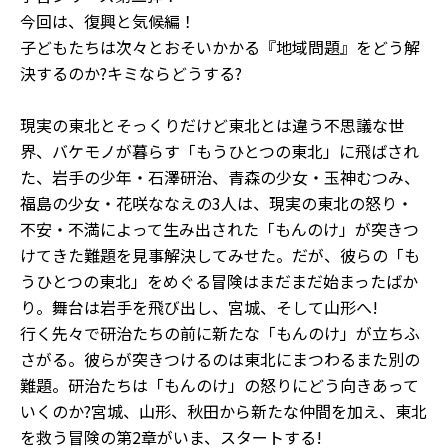
今回は、復興と気候編！
子どもたちは次々とおそいかかる『地域問題』をどう解
決するのか?キミならどうする?
現実の東北とそっくりだけど東北とは違う不思議な世
界、バケモノが暮らす「もうひとつの東北」に飛ばされ
た、岩手の少年・石澤研治、青森の少女・玉神むつみ、
福島の少女・花咲ななえの3人は、現実の東北の怒り・
不安・不満によって生み出された「もんのけ」が突きつ
けてきた難題を見事解決してみせた。だが、彼らの「も
うひとつの東北」をめぐる冒険はまだまだ始まったばか
り。舞台は岩手を飛び出し、宮城、そして山形へ!
行く先々で研治たちの前に新たな「もんのけ」が立ちふ
さがる。彼らが突きつけるのは東北にまつわるまた別の
難題。研治たちは「もんのけ」の怒りにどう向きあって
いくのか?宮城、山形、秋田から新たな仲間を加え、東北
を救う冒険の第2章がいま、スタートする!