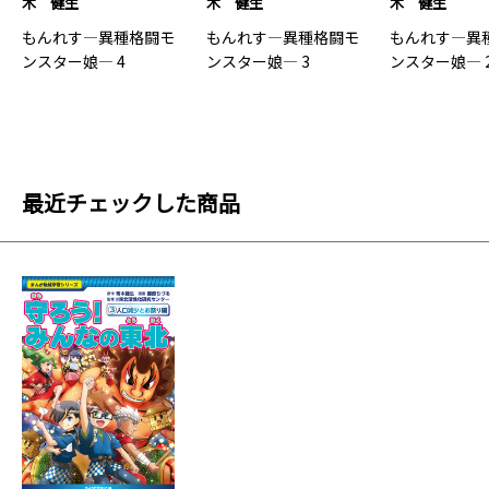
木 健生
木 健生
木 健生
もんれす―異種格闘モ
もんれす―異種格闘モ
もんれす―異
ンスター娘― 4
ンスター娘― 3
ンスター娘― 
最近チェックした商品