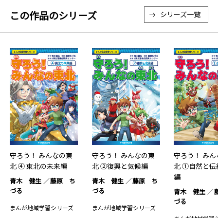
この作品のシリーズ
シリーズ一覧
守ろう！ みんなの東
守ろう！ みんなの東
守ろう！ みん
北 ④ 東北の未来編
北 ②復興と気候編
北 ①自然と伝
編
青木 健生
藤原 ち
青木 健生
藤原 ち
づる
づる
青木 健生
づる
まんが地域学習シリーズ
まんが地域学習シリーズ