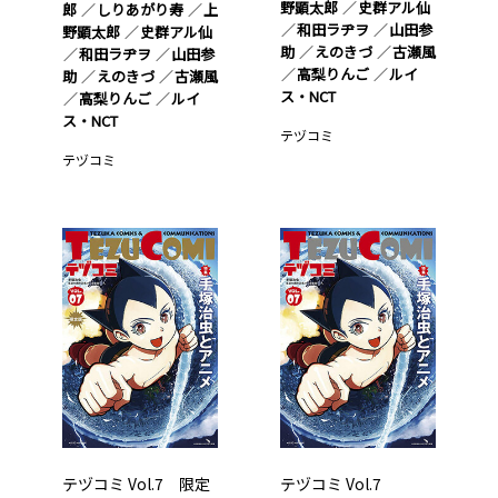
野顕太郎
史群アル仙
郎
しりあがり寿
上
和田ラヂヲ
山田参
野顕太郎
史群アル仙
助
えのきづ
古瀬風
和田ラヂヲ
山田参
高梨りんご
ルイ
助
えのきづ
古瀬風
ス・NCT
高梨りんご
ルイ
ス・NCT
テヅコミ
テヅコミ
テヅコミ Vol.7 限定
テヅコミ Vol.7