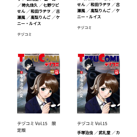
せん
和田ラヂヲ
古
時丸佳久
七野ワビ
瀬風
高梨りんご
ケ
せん
和田ラヂヲ
古
ニー・ルイス
瀬風
高梨りんご
ケ
ニー・ルイス
テヅコミ
テヅコミ
テヅコミ Vol.15 限
テヅコミ Vol.15
定版
手塚治虫
武礼堂
カ