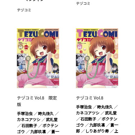
テヅコミ
テヅコミ
テヅコミ Vol.8 限定
テヅコミ Vol.8
版
手塚治虫
時丸佳久
カネコアツシ
武礼堂
手塚治虫
時丸佳久
石田敦子
ボクテン
カネコアツシ
武礼堂
ゴウ
九部玖凛
蒼一
石田敦子
ボクテン
郎
しりあがり寿
上
ゴウ
九部玖凛
蒼一