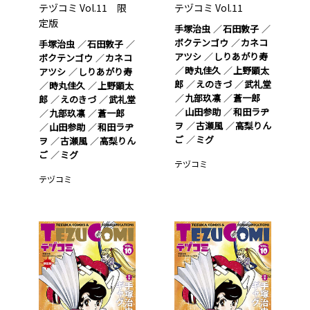
テヅコミ Vol.11 限
テヅコミ Vol.11
定版
手塚治虫
石田敦子
ボクテンゴウ
カネコ
手塚治虫
石田敦子
アツシ
しりあがり寿
ボクテンゴウ
カネコ
時丸佳久
上野顕太
アツシ
しりあがり寿
郎
えのきづ
武礼堂
時丸佳久
上野顕太
九部玖凛
蒼一郎
郎
えのきづ
武礼堂
山田参助
和田ラヂ
九部玖凛
蒼一郎
ヲ
古瀬風
高梨りん
山田参助
和田ラヂ
ご
ミグ
ヲ
古瀬風
高梨りん
ご
ミグ
テヅコミ
テヅコミ