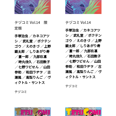
テヅコミ Vol.14 限
テヅコミ Vol.14
定版
手塚治虫
カネコアツ
シ
武礼堂
ボクテン
手塚治虫
カネコアツ
ゴウ
えのきづ
上野
シ
武礼堂
ボクテン
顕太郎
しりあがり寿
ゴウ
えのきづ
上野
蒼一郎
九部玖凛
顕太郎
しりあがり寿
時丸佳久
石田敦子
蒼一郎
九部玖凛
七野ワビせん
山田
時丸佳久
石田敦子
参助
和田ラヂヲ
古
七野ワビせん
山田
瀬風
高梨りんご
ヴ
参助
和田ラヂヲ
古
ィクトル・サントス
瀬風
高梨りんご
ヴ
ィクトル・サントス
テヅコミ
テヅコミ