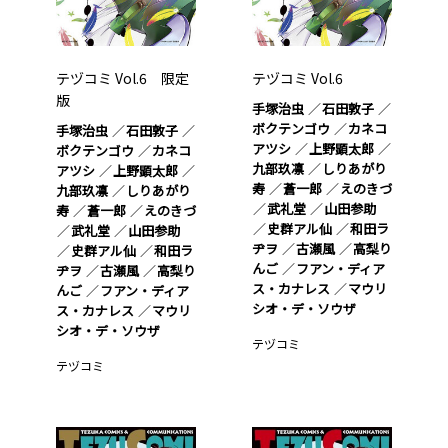
テヅコミ Vol.6 限定
テヅコミ Vol.6
版
手塚治虫
石田敦子
ボクテンゴウ
カネコ
手塚治虫
石田敦子
アツシ
上野顕太郎
ボクテンゴウ
カネコ
九部玖凛
しりあがり
アツシ
上野顕太郎
寿
蒼一郎
えのきづ
九部玖凛
しりあがり
武礼堂
山田参助
寿
蒼一郎
えのきづ
史群アル仙
和田ラ
武礼堂
山田参助
ヂヲ
古瀬風
高梨り
史群アル仙
和田ラ
んご
フアン・ディア
ヂヲ
古瀬風
高梨り
ス・カナレス
マウリ
んご
フアン・ディア
シオ・デ・ソウザ
ス・カナレス
マウリ
シオ・デ・ソウザ
テヅコミ
テヅコミ