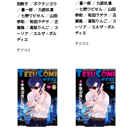
蒼一郎
九部玖凛
田敦子
ボクテンゴウ
七野ワビせん
山田
蒼一郎
九部玖凛
参助
和田ラヂヲ
古
七野ワビせん
山田
瀬風
高梨りんご
ス
参助
和田ラヂヲ
古
ーリア
エルザ・ボル
瀬風
高梨りんご
ス
ディエ
ーリア
エルザ・ボル
ディエ
テヅコミ
テヅコミ