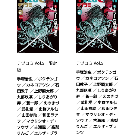
テヅコミ Vol.5 限定
テヅコミ Vol.5
版
手塚治虫
ボクテンゴ
ウ
カネコアツシ
石
手塚治虫
ボクテンゴ
田敦子
上野顕太郎
ウ
カネコアツシ
石
九部玖凛
しりあがり
田敦子
上野顕太郎
寿
蒼一郎
えのきづ
九部玖凛
しりあがり
武礼堂
史群アル仙
寿
蒼一郎
えのきづ
山田参助
和田ラヂ
武礼堂
史群アル仙
ヲ
マウリシオ・デ・
山田参助
和田ラヂ
ソウザ
古瀬風
高梨
ヲ
マウリシオ・デ・
りんご
エルザ・ブラ
ソウザ
古瀬風
高梨
ンツ
りんご
エルザ・ブラ