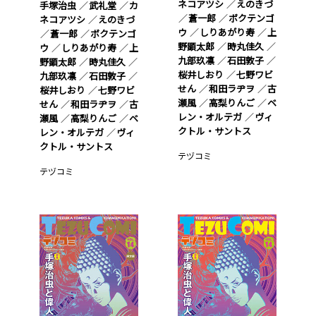
ネコアツシ
えのきづ
手塚治虫
武礼堂
カ
蒼一郎
ボクテンゴ
ネコアツシ
えのきづ
ウ
しりあがり寿
上
蒼一郎
ボクテンゴ
野顕太郎
時丸佳久
ウ
しりあがり寿
上
九部玖凛
石田敦子
野顕太郎
時丸佳久
桜井しおり
七野ワビ
九部玖凛
石田敦子
せん
和田ラヂヲ
古
桜井しおり
七野ワビ
瀬風
高梨りんご
ベ
せん
和田ラヂヲ
古
レン・オルテガ
ヴィ
瀬風
高梨りんご
ベ
クトル・サントス
レン・オルテガ
ヴィ
クトル・サントス
テヅコミ
テヅコミ