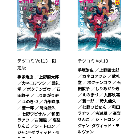
テヅコミ Vol.13 限
テヅコミ Vol.13
定版
手塚治虫
上野顕太郎
カネコアツシ
武礼
手塚治虫
上野顕太郎
堂
ボクテンゴウ
石
カネコアツシ
武礼
田敦子
しりあがり寿
堂
ボクテンゴウ
石
えのきづ
九部玖凛
田敦子
しりあがり寿
蒼一郎
時丸佳久
えのきづ
九部玖凛
七野ワビせん
和田
蒼一郎
時丸佳久
ラヂヲ
古瀬風
高梨
七野ワビせん
和田
りんご
シ・トロン
ラヂヲ
古瀬風
高梨
ジャン=ダヴィッド・モ
りんご
シ・トロン
ルヴァン
ジャン=ダヴィッド・モ