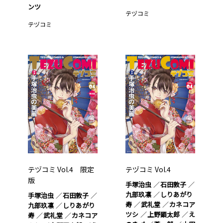
ンツ
テヅコミ
テヅコミ
テヅコミ Vol.4 限定
テヅコミ Vol.4
版
手塚治虫
石田敦子
九部玖凛
しりあがり
手塚治虫
石田敦子
寿
武礼堂
カネコア
九部玖凛
しりあがり
ツシ
上野顕太郎
え
寿
武礼堂
カネコア