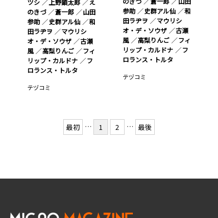
のきづ
蒼一郎
山田
ツシ
上野顕太郎
え
参助
史群アル仙
和
のきづ
蒼一郎
山田
田ラヂヲ
マウリシ
参助
史群アル仙
和
オ・デ・ソウザ
古瀬
田ラヂヲ
マウリシ
風
高梨りんご
フィ
オ・デ・ソウザ
古瀬
リップ・カルドナ
フ
風
高梨りんご
フィ
ロランス・トルタ
リップ・カルドナ
フ
ロランス・トルタ
テヅコミ
テヅコミ
…
…
最初
1
2
最後