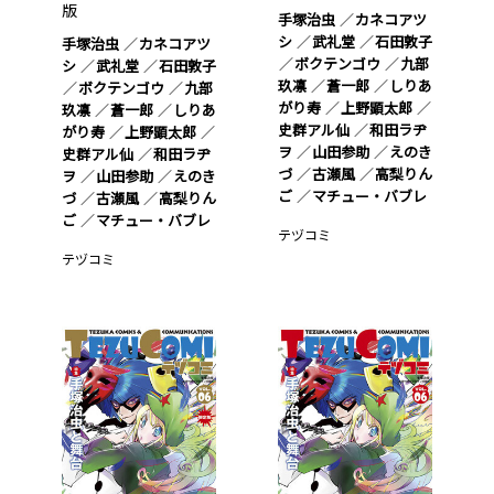
版
手塚治虫
カネコアツ
シ
武礼堂
石田敦子
手塚治虫
カネコアツ
ボクテンゴウ
九部
シ
武礼堂
石田敦子
玖凛
蒼一郎
しりあ
ボクテンゴウ
九部
がり寿
上野顕太郎
玖凛
蒼一郎
しりあ
史群アル仙
和田ラヂ
がり寿
上野顕太郎
ヲ
山田参助
えのき
史群アル仙
和田ラヂ
づ
古瀬風
高梨りん
ヲ
山田参助
えのき
ご
マチュー・バブレ
づ
古瀬風
高梨りん
ご
マチュー・バブレ
テヅコミ
テヅコミ