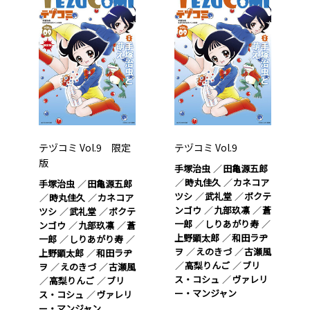
テヅコミ Vol.9 限定
テヅコミ Vol.9
版
手塚治虫
田亀源五郎
時丸佳久
カネコア
手塚治虫
田亀源五郎
ツシ
武礼堂
ボクテ
時丸佳久
カネコア
ンゴウ
九部玖凛
蒼
ツシ
武礼堂
ボクテ
一郎
しりあがり寿
ンゴウ
九部玖凛
蒼
上野顕太郎
和田ラヂ
一郎
しりあがり寿
ヲ
えのきづ
古瀬風
上野顕太郎
和田ラヂ
高梨りんご
ブリ
ヲ
えのきづ
古瀬風
ス・コシュ
ヴァレリ
高梨りんご
ブリ
ー・マンジャン
ス・コシュ
ヴァレリ
ー・マンジャン