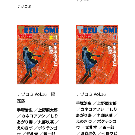
テヅコミ
テヅコミ Vol.16 限
テヅコミ Vol.16
定版
手塚治虫
上野顕太郎
カネコアツシ
しり
手塚治虫
上野顕太郎
あがり寿
九部玖凛
カネコアツシ
しり
えのきづ
ボクテンゴ
あがり寿
九部玖凛
ウ
武礼堂
蒼一郎
えのきづ
ボクテンゴ
時丸佳久
七野ワビ
ウ
武礼堂
蒼一郎