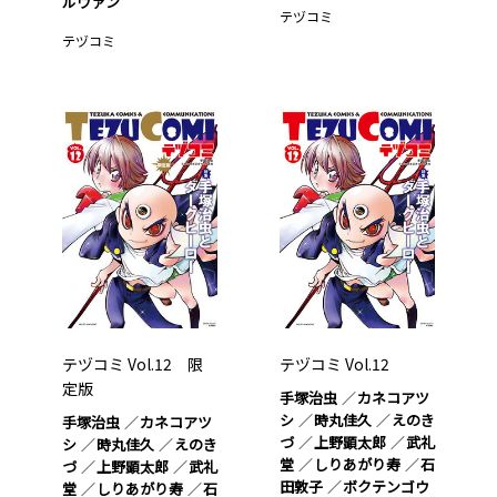
ルヴァン
テヅコミ
テヅコミ
テヅコミ Vol.12 限
テヅコミ Vol.12
定版
手塚治虫
カネコアツ
シ
時丸佳久
えのき
手塚治虫
カネコアツ
づ
上野顕太郎
武礼
シ
時丸佳久
えのき
堂
しりあがり寿
石
づ
上野顕太郎
武礼
田敦子
ボクテンゴウ
堂
しりあがり寿
石