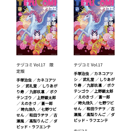
テヅコミ Vol.17 限
テヅコミ Vol.17
定版
手塚治虫
カネコアツ
シ
武礼堂
しりあが
手塚治虫
カネコアツ
り寿
九部玖凛
ボク
シ
武礼堂
しりあが
テンゴウ
上野顕太郎
り寿
九部玖凛
ボク
えのきづ
蒼一郎
テンゴウ
上野顕太郎
時丸佳久
七野ワビ
えのきづ
蒼一郎
せん
和田ラヂヲ
古
時丸佳久
七野ワビ
瀬風
高梨りんご
ダ
せん
和田ラヂヲ
古
ビッド・ラフエンテ
瀬風
高梨りんご
ダ
ビッド・ラフエンテ
テヅコミ