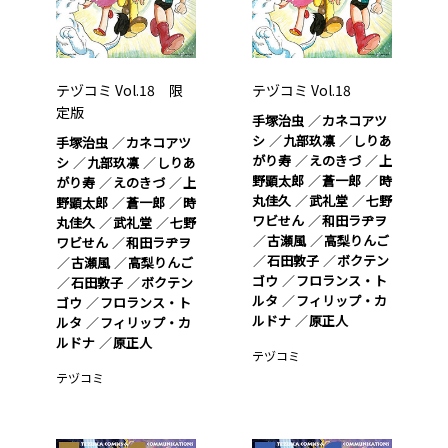
テヅコミ Vol.18 限
テヅコミ Vol.18
定版
手塚治虫
カネコアツ
シ
九部玖凛
しりあ
手塚治虫
カネコアツ
がり寿
えのきづ
上
シ
九部玖凛
しりあ
野顕太郎
蒼一郎
時
がり寿
えのきづ
上
丸佳久
武礼堂
七野
野顕太郎
蒼一郎
時
ワビせん
和田ラヂヲ
丸佳久
武礼堂
七野
古瀬風
高梨りんご
ワビせん
和田ラヂヲ
石田敦子
ボクテン
古瀬風
高梨りんご
ゴウ
フロランス・ト
石田敦子
ボクテン
ルタ
フィリップ・カ
ゴウ
フロランス・ト
ルドナ
原正人
ルタ
フィリップ・カ
ルドナ
原正人
テヅコミ
テヅコミ