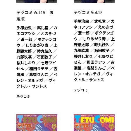
テヅコミ Vol.15 限
テヅコミ Vol.15
定版
手塚治虫
武礼堂
カ
ネコアツシ
えのきづ
手塚治虫
武礼堂
カ
蒼一郎
ボクテンゴ
ネコアツシ
えのきづ
ウ
しりあがり寿
上
蒼一郎
ボクテンゴ
野顕太郎
時丸佳久
ウ
しりあがり寿
上
九部玖凛
石田敦子
野顕太郎
時丸佳久
桜井しおり
七野ワビ
九部玖凛
石田敦子
せん
和田ラヂヲ
古
桜井しおり
七野ワビ
瀬風
高梨りんご
ベ
せん
和田ラヂヲ
古
レン・オルテガ
ヴィ
瀬風
高梨りんご
ベ
クトル・サントス
レン・オルテガ
ヴィ
クトル・サントス
テヅコミ
テヅコミ