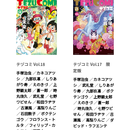
テヅコミ Vol.18
テヅコミ Vol.17 限
定版
手塚治虫
カネコアツ
シ
九部玖凛
しりあ
手塚治虫
カネコアツ
がり寿
えのきづ
上
シ
武礼堂
しりあが
野顕太郎
蒼一郎
時
り寿
九部玖凛
ボク
丸佳久
武礼堂
七野
テンゴウ
上野顕太郎
ワビせん
和田ラヂヲ
えのきづ
蒼一郎
古瀬風
高梨りんご
時丸佳久
七野ワビ
石田敦子
ボクテン
せん
和田ラヂヲ
古
ゴウ
フロランス・ト
瀬風
高梨りんご
ダ
ルタ
フィリップ・カ
ビッド・ラフエンテ