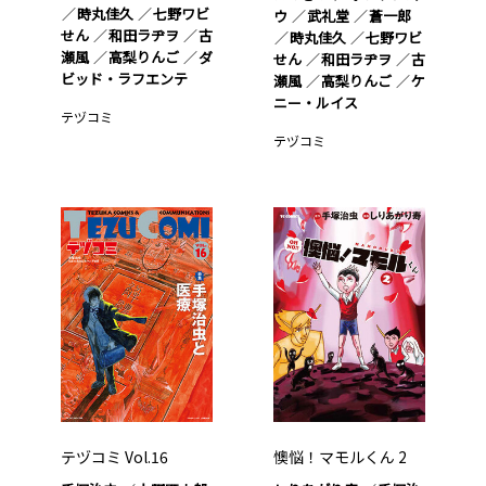
時丸佳久
七野ワビ
ウ
武礼堂
蒼一郎
せん
和田ラヂヲ
古
時丸佳久
七野ワビ
瀬風
高梨りんご
ダ
せん
和田ラヂヲ
古
ビッド・ラフエンテ
瀬風
高梨りんご
ケ
ニー・ルイス
テヅコミ
テヅコミ
テヅコミ Vol.16
懊悩！マモルくん 2