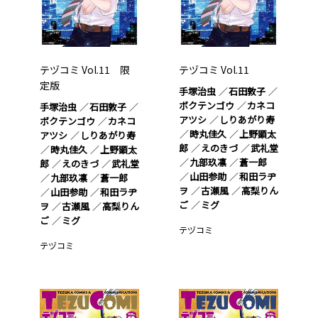
テヅコミ Vol.11 限
テヅコミ Vol.11
定版
手塚治虫
石田敦子
ボクテンゴウ
カネコ
手塚治虫
石田敦子
アツシ
しりあがり寿
ボクテンゴウ
カネコ
時丸佳久
上野顕太
アツシ
しりあがり寿
郎
えのきづ
武礼堂
時丸佳久
上野顕太
九部玖凛
蒼一郎
郎
えのきづ
武礼堂
山田参助
和田ラヂ
九部玖凛
蒼一郎
ヲ
古瀬風
高梨りん
山田参助
和田ラヂ
ご
ミグ
ヲ
古瀬風
高梨りん
ご
ミグ
テヅコミ
テヅコミ