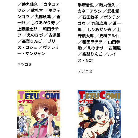
時丸佳久
カネコア
手塚治虫
時丸佳久
ツシ
武礼堂
ボクテ
カネコアツシ
武礼堂
ンゴウ
九部玖凛
蒼
石田敦子
ボクテン
一郎
しりあがり寿
ゴウ
九部玖凛
蒼一
上野顕太郎
和田ラヂ
郎
しりあがり寿
上
ヲ
えのきづ
古瀬風
野顕太郎
史群アル仙
高梨りんご
ブリ
和田ラヂヲ
山田参
ス・コシュ
ヴァレリ
助
えのきづ
古瀬風
ー・マンジャン
高梨りんご
ルイ
ス・NCT
テヅコミ
テヅコミ