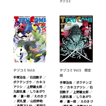
テヅコミ
テヅコミ Vol.6
テヅコミ Vol.5 限定
版
手塚治虫
石田敦子
ボクテンゴウ
カネコ
手塚治虫
ボクテンゴ
アツシ
上野顕太郎
ウ
カネコアツシ
石
九部玖凛
しりあがり
田敦子
上野顕太郎
寿
蒼一郎
えのきづ
九部玖凛
しりあがり
武礼堂
山田参助
寿
蒼一郎
えのきづ
史群アル仙
和田ラ