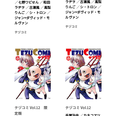
ラヂヲ
古瀬風
高梨
七野ワビせん
和田
りんご
シ・トロン
ラヂヲ
古瀬風
高梨
ジャン=ダヴィッド・モ
りんご
シ・トロン
ルヴァン
ジャン=ダヴィッド・モ
ルヴァン
テヅコミ
テヅコミ
テヅコミ Vol.12 限
テヅコミ Vol.12
定版
手塚治虫
カネコアツ