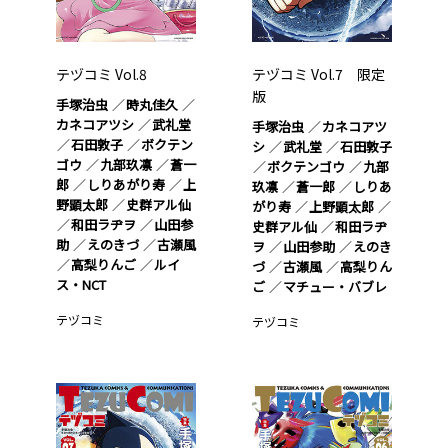
テヅコミ Vol.8
テヅコミ Vol.7 限定
版
手塚治虫
時丸佳久
カネコアツシ
武礼堂
手塚治虫
カネコアツ
石田敦子
ボクテン
シ
武礼堂
石田敦子
ゴウ
九部玖凛
蒼一
ボクテンゴウ
九部
郎
しりあがり寿
上
玖凛
蒼一郎
しりあ
野顕太郎
史群アル仙
がり寿
上野顕太郎
和田ラヂヲ
山田参
史群アル仙
和田ラヂ
助
えのきづ
古瀬風
ヲ
山田参助
えのき
高梨りんご
ルイ
づ
古瀬風
高梨りん
ス・NCT
ご
マチュー・バブレ
テヅコミ
テヅコミ