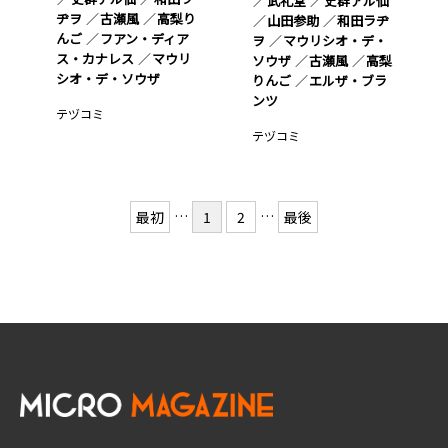
武礼堂
史群アル仙
ヂヲ
古瀬風
高梨り
山田参助
和田ラヂ
んご
フアン・ディア
ヲ
マウリシオ・デ・
ス・カナレス
マウリ
ソウザ
古瀬風
高梨
シオ・デ・ソウザ
りんご
エルザ・ブラ
ンツ
テヅコミ
テヅコミ
…
…
最初
1
2
最後