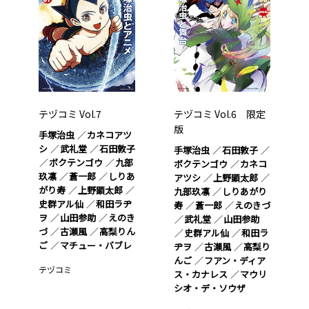
テヅコミ Vol.7
テヅコミ Vol.6 限定
版
手塚治虫
カネコアツ
シ
武礼堂
石田敦子
手塚治虫
石田敦子
ボクテンゴウ
九部
ボクテンゴウ
カネコ
玖凛
蒼一郎
しりあ
アツシ
上野顕太郎
がり寿
上野顕太郎
九部玖凛
しりあがり
史群アル仙
和田ラヂ
寿
蒼一郎
えのきづ
ヲ
山田参助
えのき
武礼堂
山田参助
づ
古瀬風
高梨りん
史群アル仙
和田ラ
ご
マチュー・バブレ
ヂヲ
古瀬風
高梨り
んご
フアン・ディア
テヅコミ
ス・カナレス
マウリ
シオ・デ・ソウザ