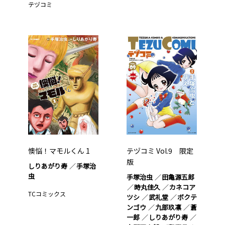
テヅコミ
懊悩！マモルくん 1
テヅコミ Vol.9 限定
版
しりあがり寿
手塚治
虫
手塚治虫
田亀源五郎
時丸佳久
カネコア
TCコミックス
ツシ
武礼堂
ボクテ
ンゴウ
九部玖凛
蒼
一郎
しりあがり寿