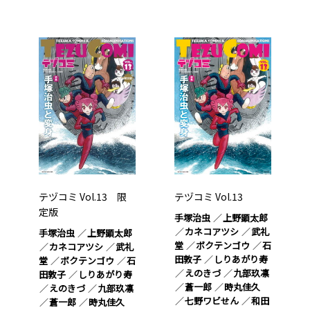
テヅコミ Vol.13 限
テヅコミ Vol.13
定版
手塚治虫
上野顕太郎
カネコアツシ
武礼
手塚治虫
上野顕太郎
堂
ボクテンゴウ
石
カネコアツシ
武礼
田敦子
しりあがり寿
堂
ボクテンゴウ
石
えのきづ
九部玖凛
田敦子
しりあがり寿
蒼一郎
時丸佳久
えのきづ
九部玖凛
七野ワビせん
和田
蒼一郎
時丸佳久