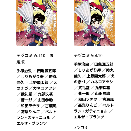
テヅコミ Vol.10 限
テヅコミ Vol.10
定版
手塚治虫
田亀源五郎
しりあがり寿
時丸
手塚治虫
田亀源五郎
佳久
上野顕太郎
え
しりあがり寿
時丸
のきづ
カネコアツシ
佳久
上野顕太郎
え
武礼堂
九部玖凛
のきづ
カネコアツシ
蒼一郎
山田参助
武礼堂
九部玖凛
和田ラヂヲ
古瀬風
蒼一郎
山田参助
高梨りんご
ベルト
和田ラヂヲ
古瀬風
ラン・ガティニョル
高梨りんご
ベルト
エルザ・ブランツ
ラン・ガティニョル
エルザ・ブランツ
テヅコミ