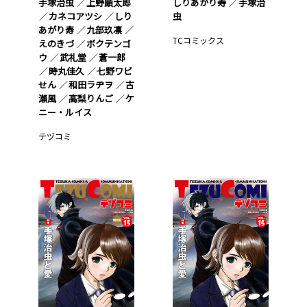
手塚治虫
上野顕太郎
しりあがり寿
手塚治
カネコアツシ
しり
虫
あがり寿
九部玖凛
TCコミックス
えのきづ
ボクテンゴ
ウ
武礼堂
蒼一郎
時丸佳久
七野ワビ
せん
和田ラヂヲ
古
瀬風
高梨りんご
ケ
ニー・ルイス
テヅコミ