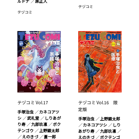
ルドナ
原正人
テヅコミ
テヅコミ
テヅコミ Vol.17
テヅコミ Vol.16 限
定版
手塚治虫
カネコアツ
シ
武礼堂
しりあが
手塚治虫
上野顕太郎
り寿
九部玖凛
ボク
カネコアツシ
しり
テンゴウ
上野顕太郎
あがり寿
九部玖凛
えのきづ
蒼一郎
えのきづ
ボクテンゴ