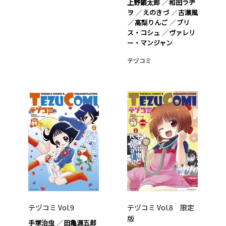
上野顕太郎
和田ラヂ
ヲ
えのきづ
古瀬風
高梨りんご
ブリ
ス・コシュ
ヴァレリ
ー・マンジャン
テヅコミ
テヅコミ Vol.9
テヅコミ Vol.8 限定
版
手塚治虫
田亀源五郎