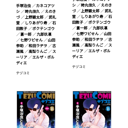
シ
時丸佳久
えのき
手塚治虫
カネコアツ
づ
上野顕太郎
武礼
シ
時丸佳久
えのき
堂
しりあがり寿
石
づ
上野顕太郎
武礼
田敦子
ボクテンゴウ
堂
しりあがり寿
石
蒼一郎
九部玖凛
田敦子
ボクテンゴウ
七野ワビせん
山田
蒼一郎
九部玖凛
参助
和田ラヂヲ
古
七野ワビせん
山田
瀬風
高梨りんご
ス
参助
和田ラヂヲ
古
ーリア
エルザ・ボル
瀬風
高梨りんご
ス
ディエ
ーリア
エルザ・ボル
ディエ
テヅコミ
テヅコミ