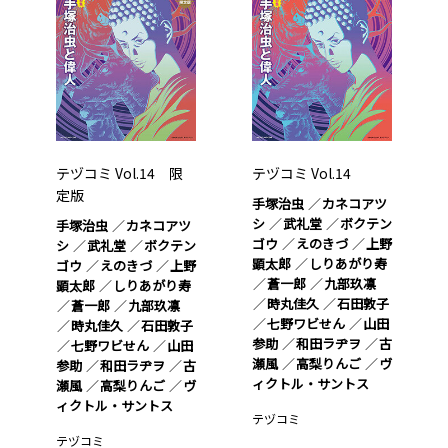
テヅコミ Vol.14 限
テヅコミ Vol.14
定版
手塚治虫
カネコアツ
シ
武礼堂
ボクテン
手塚治虫
カネコアツ
ゴウ
えのきづ
上野
シ
武礼堂
ボクテン
顕太郎
しりあがり寿
ゴウ
えのきづ
上野
蒼一郎
九部玖凛
顕太郎
しりあがり寿
時丸佳久
石田敦子
蒼一郎
九部玖凛
七野ワビせん
山田
時丸佳久
石田敦子
参助
和田ラヂヲ
古
七野ワビせん
山田
瀬風
高梨りんご
ヴ
参助
和田ラヂヲ
古
ィクトル・サントス
瀬風
高梨りんご
ヴ
ィクトル・サントス
テヅコミ
テヅコミ