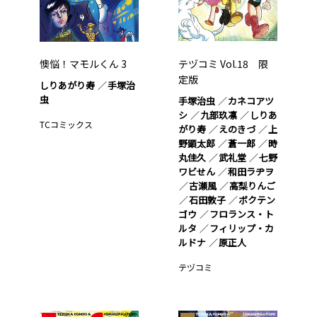
懊悩！マモルくん 3
テヅコミ Vol.18 限
定版
しりあがり寿
手塚治
虫
手塚治虫
カネコアツ
シ
九部玖凛
しりあ
TCコミックス
がり寿
えのきづ
上
野顕太郎
蒼一郎
時
丸佳久
武礼堂
七野
ワビせん
和田ラヂヲ
古瀬風
高梨りんご
石田敦子
ボクテン
ゴウ
フロランス・ト
ルタ
フィリップ・カ
ルドナ
原正人
テヅコミ