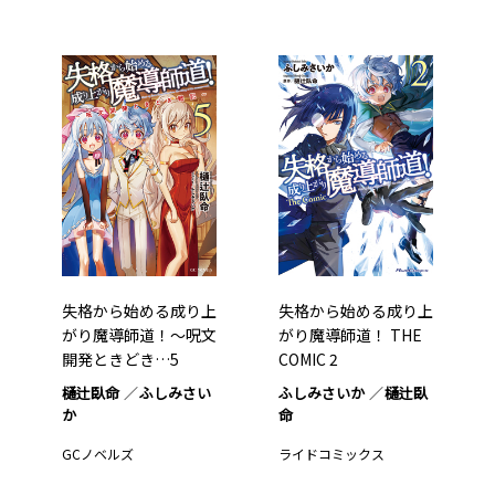
失格から始める成り上
失格から始める成り上
がり魔導師道！～呪文
がり魔導師道！ THE
開発ときどき…5
COMIC 2
樋辻臥命
ふしみさい
ふしみさいか
樋辻臥
か
命
GCノベルズ
ライドコミックス