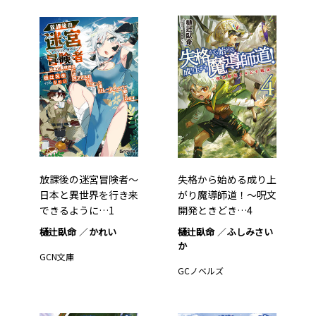
放課後の迷宮冒険者～
失格から始める成り上
日本と異世界を行き来
がり魔導師道！～呪文
できるように…1
開発ときどき…4
樋辻臥命
かれい
樋辻臥命
ふしみさい
か
GCN文庫
GCノベルズ