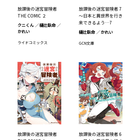
放課後の迷宮冒険者
放課後の迷宮冒険者 7
THE COMIC ２
～日本と異世界を行き
来できるよう…7
クニくん
樋辻臥命
かれい
樋辻臥命
かれい
ライドコミックス
GCN文庫
放課後の迷宮冒険者
放課後の迷宮冒険者 6