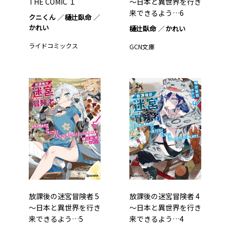
THE COMIC １
～日本と異世界を行き
来できるよう…6
クニくん
樋辻臥命
かれい
樋辻臥命
かれい
ライドコミックス
GCN文庫
放課後の迷宮冒険者 5
放課後の迷宮冒険者 4
～日本と異世界を行き
～日本と異世界を行き
来できるよう…5
来できるよう…4