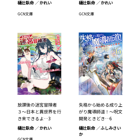
樋辻臥命
かれい
樋辻臥命
かれい
GCN文庫
GCN文庫
放課後の迷宮冒険者
失格から始める成り上
３～日本と異世界を行
がり魔導師道！～呪文
き来できるよ…3
開発ときどき…6
樋辻臥命
かれい
樋辻臥命
ふしみさい
か
GCN文庫