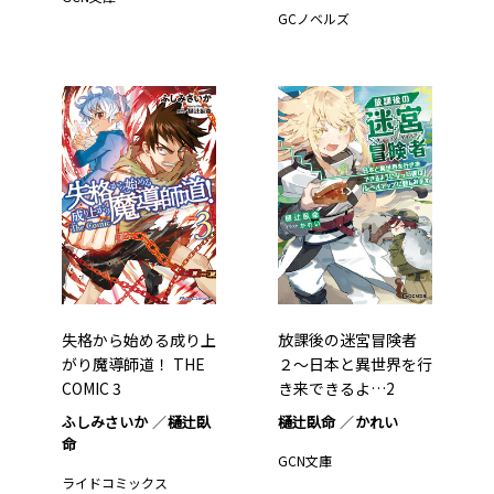
GCノベルズ
失格から始める成り上
放課後の迷宮冒険者
がり魔導師道！ THE
２～日本と異世界を行
COMIC 3
き来できるよ…2
ふしみさいか
樋辻臥
樋辻臥命
かれい
命
GCN文庫
ライドコミックス