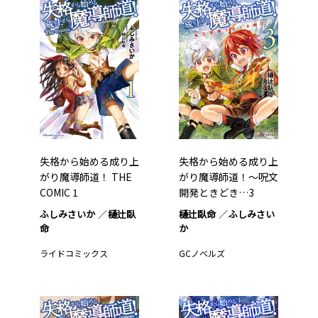
失格から始める成り上
失格から始める成り上
がり魔導師道！ THE
がり魔導師道！～呪文
COMIC 1
開発ときどき…3
ふしみさいか
樋辻臥
樋辻臥命
ふしみさい
命
か
ライドコミックス
GCノベルズ