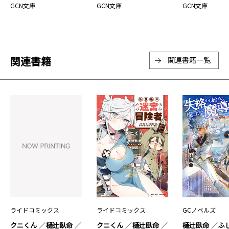
GCN文庫
GCN文庫
GCN文庫
関連書籍
関連書籍一覧
ライドコミックス
ライドコミックス
GCノベルズ
クニくん
樋辻臥命
クニくん
樋辻臥命
樋辻臥命
ふ