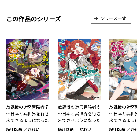
この作品のシリーズ
シリーズ一覧
放課後の迷宮冒険者 7
放課後の迷宮冒険者 6
放課後の迷宮冒
～日本と異世界を行き
～日本と異世界を行き
～日本と異世
来できるようになった
来できるようになった
来できるよう
僕は…7
僕は…6
僕は…5
樋辻臥命
かれい
樋辻臥命
かれい
樋辻臥命
か