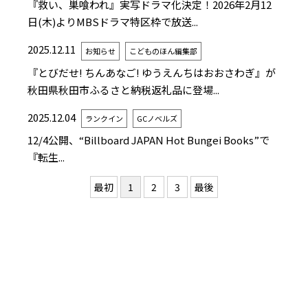
『救い、巣喰われ』実写ドラマ化決定！2026年2月12
日(木)よりMBSドラマ特区枠で放送...
2025.12.11
お知らせ
こどものほん編集部
『とびだせ! ちんあなご! ゆうえんちはおおさわぎ』が
秋田県秋田市ふるさと納税返礼品に登場...
2025.12.04
ランクイン
GCノベルズ
12/4公開、“Billboard JAPAN Hot Bungei Books”で
『転生...
最初
1
2
3
最後