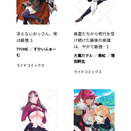
冴えないおっさん、実
英霊たちから修行を受
は最強 １
け続けた最後の英雄
は、やがて最強…1
TYONE
すかいふぁー
む
大嶌カヲル
美紅
増
田幹生
ライドコミックス
ライドコミックス