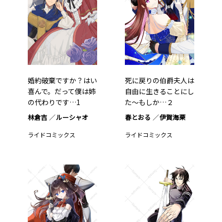
婚約破棄ですか？はい
死に戻りの伯爵夫人は
喜んで。だって僕は姉
自由に生きることにし
の代わりです…1
た～もしか…２
林倉吉
ルーシャオ
春とおる
伊賀海栗
ライドコミックス
ライドコミックス