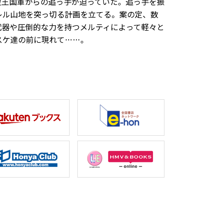
聖王国軍からの追っ手が迫っていた。追っ手を振
レル山地を突っ切る計画を立てる。案の定、数
武器や圧倒的な力を持つメルティによって軽々と
スケ達の前に現れて……。