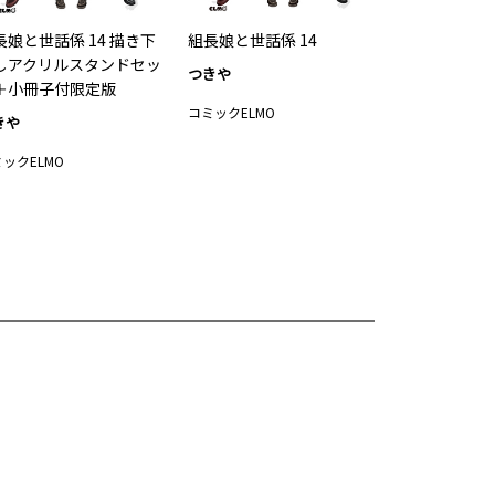
長娘と世話係 14 描き下
組長娘と世話係 14
しアクリルスタンドセッ
つきや
＋小冊子付限定版
コミックELMO
きや
ックELMO