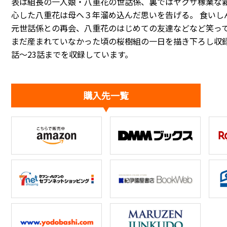
表は組長の一人娘・八重花の世話係、裏ではヤクザ稼業な
心した八重花は母へ３年溜め込んだ思いを告げる――。 食い
元世話係との再会、八重花のはじめての友達などなど笑って
まだ産まれていなかった頃の桜樹組の一日を描き下ろし収録
話～23話までを収録しています。
購入先一覧