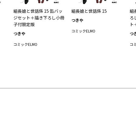
組長娘と世話係 15 缶バッ
組長娘と世話係 15
組
ジセット＋描き下ろし小冊
ろ
つきや
子付限定版
ト
コミックELMO
つきや
つ
コミックELMO
コミ