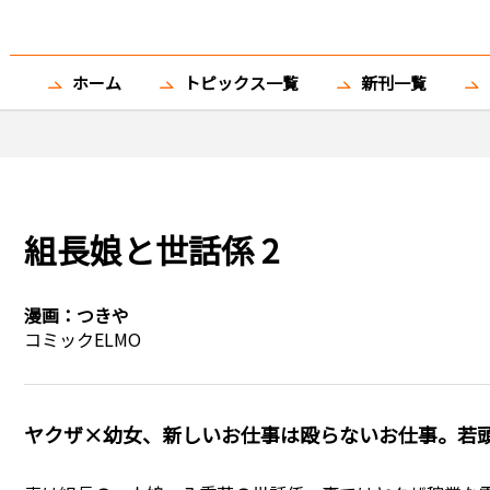
ホーム
トピックス一覧
新刊一覧
組長娘と世話係 2
漫画：
つきや
コミックELMO
ヤクザ×幼女、新しいお仕事は殴らないお仕事。若