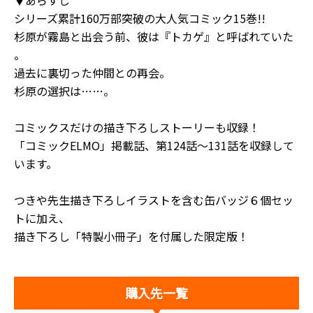
▼あらすじ
シリーズ累計160万部突破の大人気コミック15巻!!
杉原が霧島と出会う前、彼は『トカゲ』と呼ばれていた
――。
過去に裏切った仲間との再会。
杉原の選択は……。
コミックスだけの描き下ろしストーリーも収録！
「コミックELMO」掲載話、第124話～131話を収録して
います。
つきや先生描き下ろしイラストを含む缶バッジ６個セッ
トに加え、
描き下ろし「特製小冊子」を付属した限定版！
購入先一覧