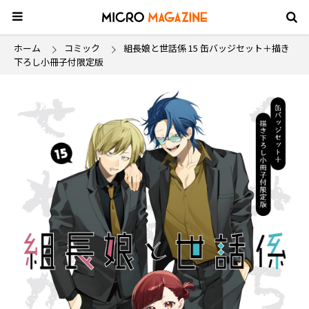
ホーム
コミック
組長娘と世話係 15 缶バッジセット＋描き
下ろし小冊子付限定版