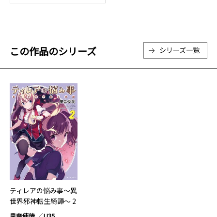
この作品のシリーズ
シリーズ一覧
ティレアの悩み事～異
世界邪神転生綺譚～ 2
里奈使徒
U35