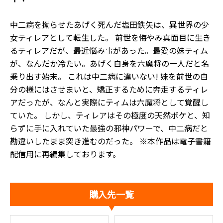
中二病を拗らせたあげく死んだ塩田鉄矢は、異世界の少
女ティレアとして転生した。 前世を悔やみ真面目に生き
るティレアだが、最近悩み事があった。最愛の妹ティム
が、なんだか冷たい。あげく自身を六魔将の一人だと名
乗り出す始末。 これは中二病に違いない! 妹を前世の自
分の様にはさせまいと、矯正するために奔走するティレ
アだったが、なんと実際にティムは六魔将として覚醒し
ていた。 しかし、ティレアはその極度の天然ボケと、知
らずに手に入れていた最強の邪神パワーで、中二病だと
勘違いしたまま突き進むのだった。 ※本作品は電子書籍
配信用に再編集しております。
購入先一覧