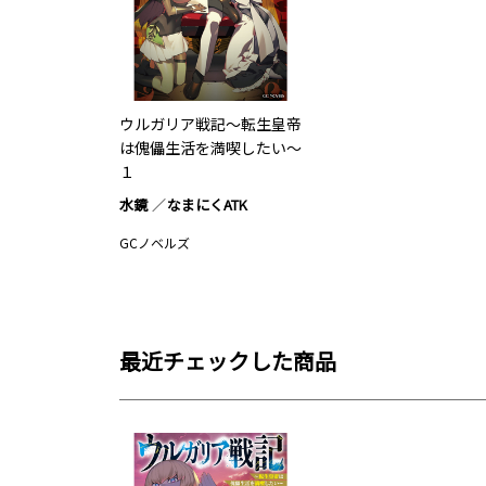
ウルガリア戦記～転生皇帝
は傀儡生活を満喫したい～
１
水鏡
なまにくATK
GCノベルズ
最近チェックした商品