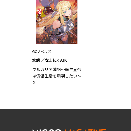
GCノベルズ
水鏡
なまにくATK
ウルガリア戦記～転生皇帝
は傀儡生活を満喫したい～
２