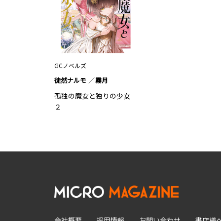
GCノベルズ
徒然ナルモ
霧月
孤独の魔女と独りの少女
２
会社概要
採用情報
お問い合わせ
書店様