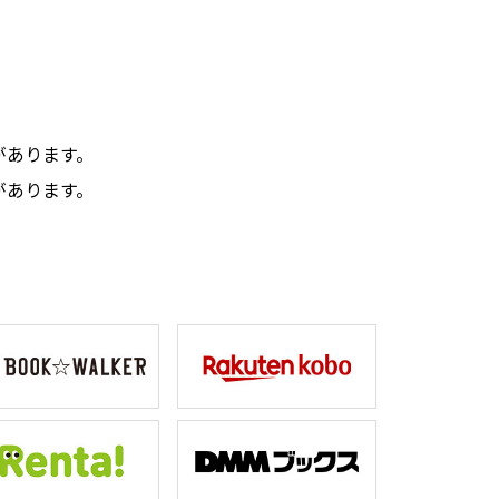
。
があります。
があります。