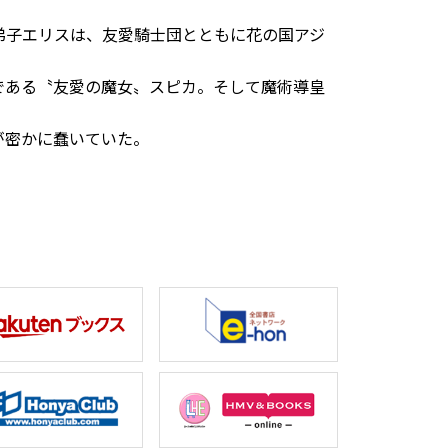
弟子エリスは、友愛騎士団とともに花の国アジ
である〝友愛の魔女〟スピカ。そして魔術導皇
が密かに蠢いていた。