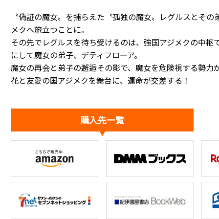
〝偽証の魔女〟を捕らえた〝孤独の魔女〟レグルスとその
メクへ旅立つことに。
その先でレグルスを待ち受けるのは、強国アジメクの中枢
にして魔女の弟子、デティフローア。
魔女の再会と弟子の邂逅――その影で、魔女を危険視する勢力
花と友愛の国アジメクを舞台に、運命が交差する！
購入先一覧