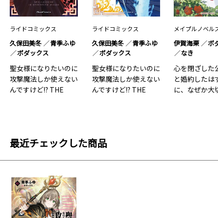
ライドコミックス
ライドコミックス
メイプルノベル
久保田美冬
青季ふゆ
久保田美冬
青季ふゆ
伊賀海栗
ボ
ボダックス
ボダックス
なき
聖女様になりたいのに
聖女様になりたいのに
心を閉ざした
攻撃魔法しか使えない
攻撃魔法しか使えない
と婚約したは
んですけど!? THE
んですけど!? THE
に、なぜか大
COMIC 2
COM…1
てしま…1
最近チェックした商品