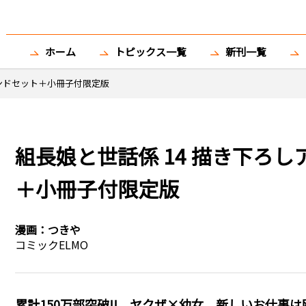
ホーム
トピックス一覧
新刊一覧
タンドセット＋小冊子付限定版
組長娘と世話係 14 描き下ろ
＋小冊子付限定版
漫画：
つきや
コミックELMO
累計150万部突破!! ヤクザ×幼女、新しいお仕事