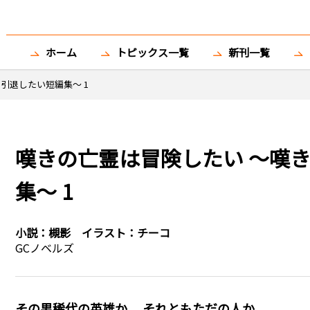
ホーム
トピックス一覧
新刊一覧
引退したい短編集～ 1
嘆きの亡霊は冒険したい ～嘆
集～ 1
小説：
槻影
イラスト：
チーコ
GCノベルズ
その男――稀代の英雄か、 それともただの人か。