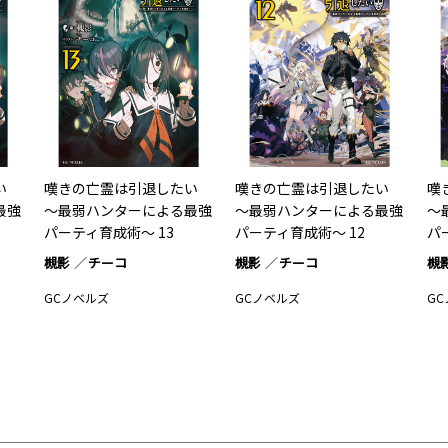
い
嘆きの亡霊は引退したい
嘆きの亡霊は引退したい
嘆
最強
～最弱ハンターによる最強
～最弱ハンターによる最強
～
パーティ育成術～ 13
パーティ育成術～ 12
パ
槻影
チーコ
槻影
チーコ
槻
GCノベルズ
GCノベルズ
G