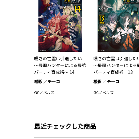
嘆きの亡霊は引退したい
嘆きの亡霊は引退した
～最弱ハンターによる最強
～最弱ハンターによる
パーティ育成術～ 14
パーティ育成術…13
槻影
チーコ
槻影
チーコ
GCノベルズ
GCノベルズ
最近チェックした商品