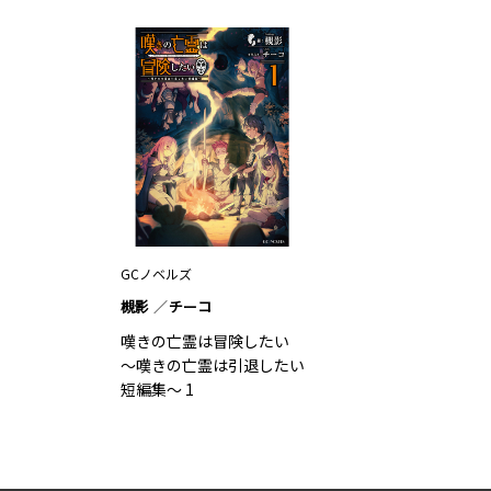
GCノベルズ
槻影
チーコ
嘆きの亡霊は冒険したい
～嘆きの亡霊は引退したい
短編集～ 1