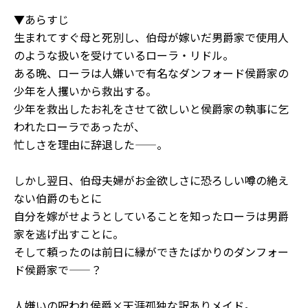
▼あらすじ
生まれてすぐ母と死別し、伯母が嫁いだ男爵家で使用人
のような扱いを受けているローラ・リドル。
ある晩、ローラは人嫌いで有名なダンフォード侯爵家の
少年を人攫いから救出する。
少年を救出したお礼をさせて欲しいと侯爵家の執事に乞
われたローラであったが、
忙しさを理由に辞退した――。
しかし翌日、伯母夫婦がお金欲しさに恐ろしい噂の絶え
ない伯爵のもとに
自分を嫁がせようとしていることを知ったローラは男爵
家を逃げ出すことに。
そして頼ったのは前日に縁ができたばかりのダンフォー
ド侯爵家で――？
人嫌いの呪われ侯爵×天涯孤独な訳ありメイド。