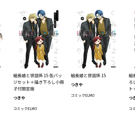
組長娘と世話係 15 缶バッ
組長娘と世話係 15
組
ジセット＋描き下ろし小冊
ろ
つきや
子付限定版
ト
コミックELMO
つきや
つ
コミックELMO
コミ