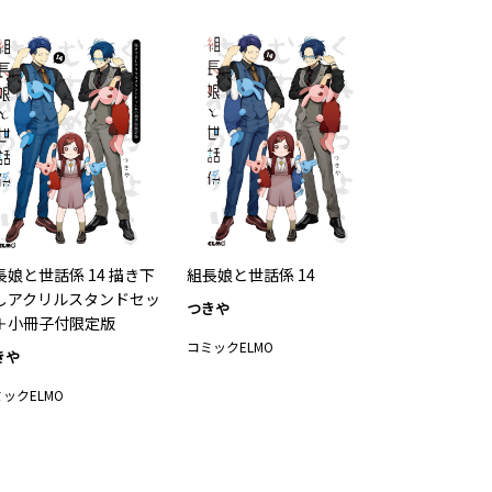
長娘と世話係 14 描き下
組長娘と世話係 14
しアクリルスタンドセッ
つきや
＋小冊子付限定版
コミックELMO
きや
ックELMO