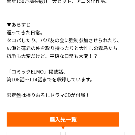
累計150万部突破!! 大ヒット、アニメ化作品――。
▼あらすじ
返ってきた日常。
タコパしたり、パパ友の会に強制参加させられたり、
広瀬と蓮君の仲を取り持ったりと大忙しの霧島たち。
抗争も大変だけど、平穏な日常も大変！？
「コミックELMO」掲載話、
第108話～114話までを収録しています。
限定盤は撮りおろしドラマCDが付属！
購入先一覧