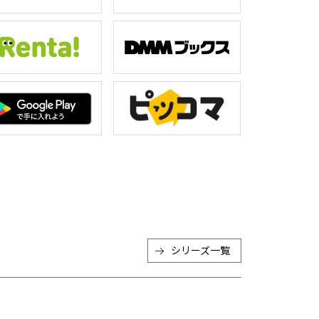
シリーズ一覧