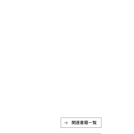
関連書籍一覧