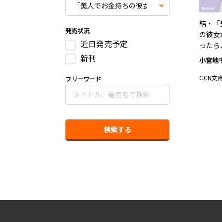
結・「
発売状況
の彼女
近日発売予定
ったら
新刊
小宮地
GCN文
フリーワード