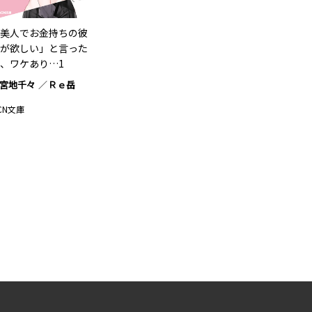
美人でお金持ちの彼
が欲しい」と言った
、ワケあり…1
宮地千々
Ｒｅ岳
CN文庫