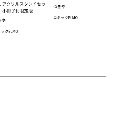
しアクリルスタンドセッ
つきや
＋小冊子付限定版
コミックELMO
きや
ックELMO