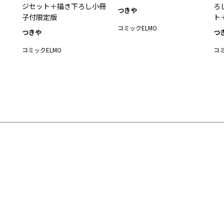
ジセット＋描き下ろし小冊
ろ
つきや
子付限定版
ト
コミックELMO
つきや
つ
コミックELMO
コミ