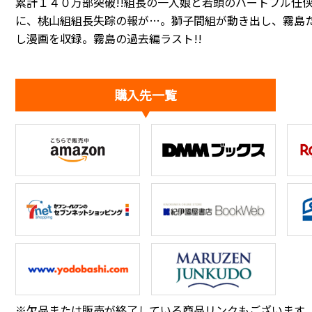
累計１４０万部突破!!組長の一人娘と若頭のハートフル任侠
に、桃山組組長失踪の報が…。獅子間組が動き出し、霧島た
し漫画を収録。霧島の過去編ラスト!!
購入先一覧
※欠品または販売が終了している商品リンクもございます